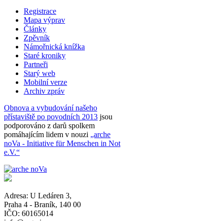
Registrace
Mapa výprav
Články
Zpěvník
Námořnická knížka
Staré kroniky
Partneři
Starý web
Mobilní verze
Archiv zpráv
Obnova a vybudování našeho
přístaviště po povodních 2013
jsou
podporováno z darů spolkem
pomáhajícím lidem v nouzi
„arche
noVa - Initiative für Menschen in Not
e.V.“
Adresa:
U Ledáren 3
,
Praha 4 - Braník
,
140 00
IČO: 60165014