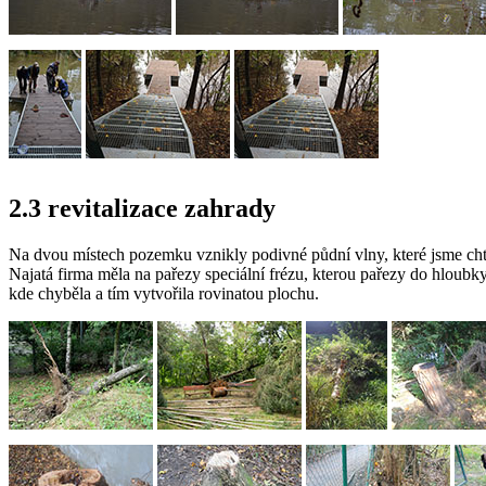
2.3 revitalizace zahrady
Na dvou místech pozemku vznikly podivné půdní vlny, které jsme chtěl
Najatá firma měla na pařezy speciální frézu, kterou pařezy do hloubk
kde chyběla a tím vytvořila rovinatou plochu.