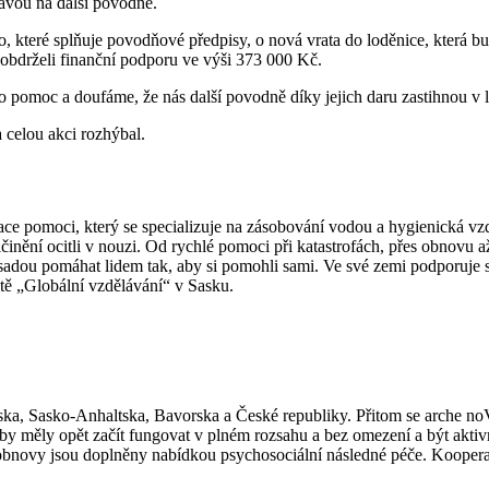
avou na další povodně.
o, které splňuje povodňové předpisy, o nová vrata do loděnice, která b
 obdrželi finanční podporu ve výši 373 000 Kč.
 pomoc a doufáme, že nás další povodně díky jejich daru zastihnou v le
 celou akci rozhýbal.
zace pomoci, který se specializuje na zásobování vodou a hygienická vz
 přičinění ocitli v nouzi. Od rychlé pomoci při katastrofách, přes obnov
sadou pomáhat lidem tak, aby si pomohli sami. Ve své zemi podporuje 
tě „Globální vzdělávání“ v Sasku.
ka, Sasko-Anhaltska, Bavorska a České republiky. Přitom se arche no
by měly opět začít fungovat v plném rozsahu a bez omezení a být aktiv
novy jsou doplněny nabídkou psychosociální následné péče. Kooperač