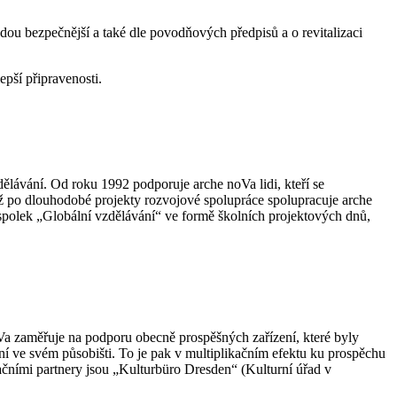
udou bezpečnější a také dle povodňových předpisů a o revitalizaci
pší připravenosti.
dělávání. Od roku 1992 podporuje arche noVa lidi, kteří se
u až po dlouhodobé projekty rozvojové spolupráce spolupracuje arche
spolek „Globální vzdělávání“ ve formě školních projektových dnů,
Va zaměřuje na podporu obecně prospěšných zařízení, které byly
ní ve svém působišti. To je pak v multiplikačním efektu ku prospěchu
ními partnery jsou „Kulturbüro Dresden“ (Kulturní úřad v