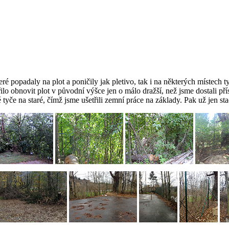
ré popadaly na plot a poničily jak pletivo, tak i na některých místech t
o obnovit plot v původní výšce jen o málo dražší, než jsme dostali přís
 tyče na staré, čímž jsme ušetřili zemní práce na základy. Pak už jen st