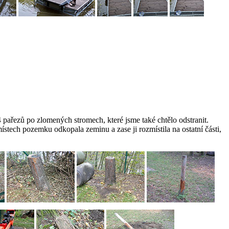
 pařezů po zlomených stromech, které jsme také chtělo odstranit.
stech pozemku odkopala zeminu a zase ji rozmístila na ostatní části,