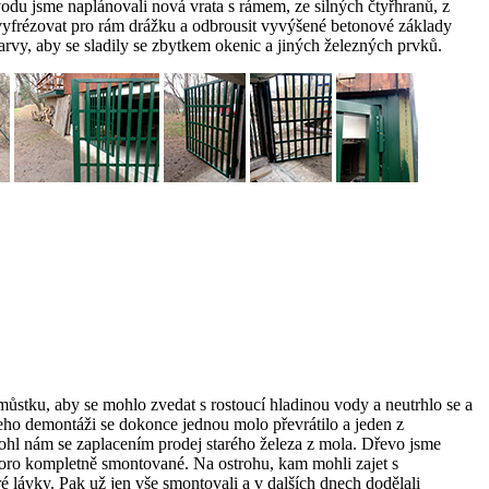
vodu jsme naplánovali nová vrata s rámem, ze silných čtyřhranů, z
 vyfrézovat pro rám drážku a odbrousit vyvýšené betonové základy
rvy, aby se sladily se zbytkem okenic a jiných železných prvků.
můstku, aby se mohlo zvedat s rostoucí hladinou vody a neutrhlo se a
jeho demontáži se dokonce jednou molo převrátilo a jeden z
mohl nám se zaplacením prodej starého železa z mola. Dřevo jsme
koro kompletně smontované. Na ostrohu, kam mohli zajet s
ré lávky. Pak už jen vše smontovali a v dalších dnech dodělali