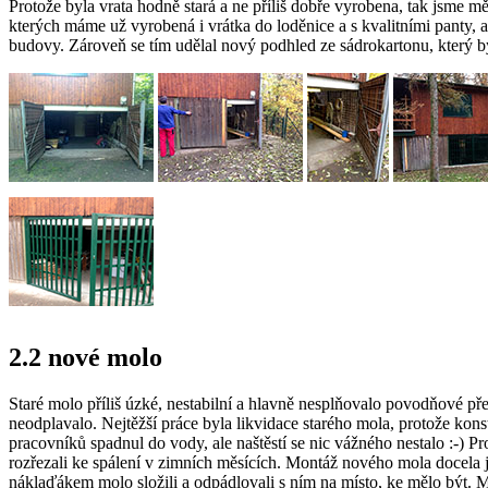
Protože byla vrata hodně stará a ne příliš dobře vyrobena, tak jsme m
kterých máme už vyrobená i vrátka do loděnice a s kvalitními panty,
budovy. Zároveň se tím udělal nový podhled ze sádrokartonu, který by
2.2 nové molo
Staré molo příliš úzké, nestabilní a hlavně nesplňovalo povodňové př
neodplavalo. Nejtěžší práce byla likvidace starého mola, protože kon
pracovníků spadnul do vody, ale naštěstí se nic vážného nestalo :-)
rozřezali ke spálení v zimních měsících. Montáž nového mola docela 
náklaďákem molo složili a odpádlovali s ním na místo, ke mělo být. Mez