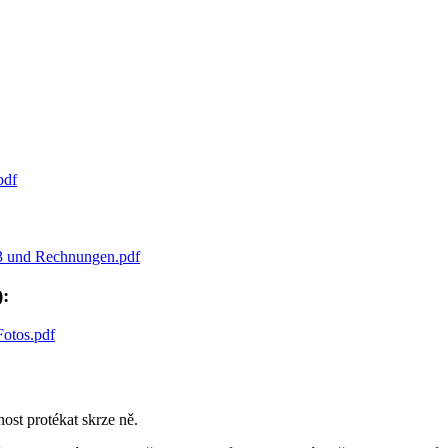
pdf
3 und Rechnungen.pdf
):
otos.pdf
ost protékat skrze ně.