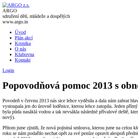
ARGO
sdružení dětí, mládeže a dospělých
www.argo.in
Úvod
Plán akcí
Kronika
O nás
Klubovna
Kontakt
Login
Popovodňová pomoc 2013 s obno
Povodeň v červnu 2013 nás sice lehce vyděsila a dala nám zabrat hl
vystoupala jen do úrovně loděnice, kterou lehce zatopila. Jeden přímý 
byla půda nasáklá vodou a tak nevsákla následné přívalové deště, kter
nový).
Přitom jsme zjistili, že nová pojistná smlouva, kterou jsme na celou k
roku se nám podařilo nechat opět za své peníze opravit alespoň předn