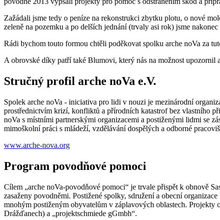
povodně 2013 vypsali projekty pro pomoc s odstraněním škod a přípr
Zažádali jsme tedy o peníze na rekonstrukci zbytku plotu, o nové mol
zeleně na pozemku a po delších jednání (trvaly asi rok) jsme nakonec
Rádi bychom touto formou chtěli poděkovat spolku arche noVa za tuto
A obrovské díky patří také Blumovi, který nás na možnost upozornil a
Stručný profil arche noVa e.V.
Spolek arche noVa - iniciativa pro lidi v nouzi je mezinárodní organi
prostřednictvím krizí, konfliktů a přírodních katastrof bez vlastního
noVa s místními partnerskými organizacemi a postiženými lidmi se zá
mimoškolní práci s mládeží, vzdělávání dospělých a odborné pracoviš
www.arche-nova.org
Program povodňové pomoci
Cílem „arche noVa-povodňové pomoci“ je trvale přispět k obnově Sas
zasaženy povodněmi. Postižené spolky, sdružení a obecní organizace 
mnohým postiženým obyvatelům v záplavových oblastech. Projekty ob
Drážďanech) a „projektschmiede gGmbh“.