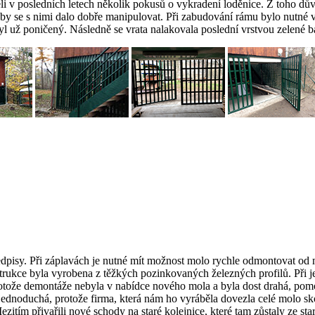
ěli v posledních letech několik pokusů o vykradení loděnice. Z toho dů
 aby se s nimi dalo dobře manipulovat. Při zabudování rámu bylo nutné
l už poničený. Následně se vrata nalakovala poslední vrstvou zelené ba
edpisy. Při záplavách je nutné mít možnost molo rychle odmontovat od 
strukce byla vyrobena z těžkých pozinkovaných železných profilů. Při 
 Protože demontáže nebyla v nabídce nového mola a byla dost drahá, po
jednoduchá, protože firma, která nám ho vyráběla dovezla celé molo s
itím přivařili nové schody na staré kolejnice, které tam zůstaly ze sta