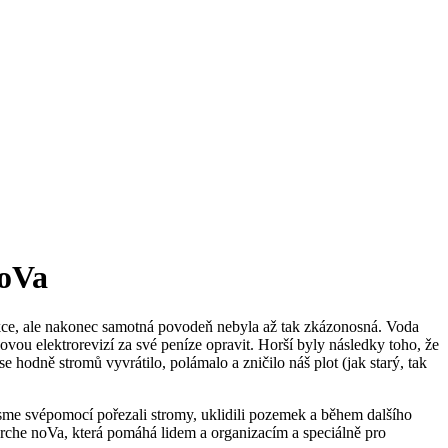
noVa
akce, ale nakonec samotná povodeň nebyla až tak zkázonosná. Voda
novou elektrorevizí za své peníze opravit. Horší byly následky toho, že
 hodně stromů vyvrátilo, polámalo a zničilo náš plot (jak starý, tak
k jsme svépomocí pořezali stromy, uklidili pozemek a během dalšího
arche noVa, která pomáhá lidem a organizacím a speciálně pro