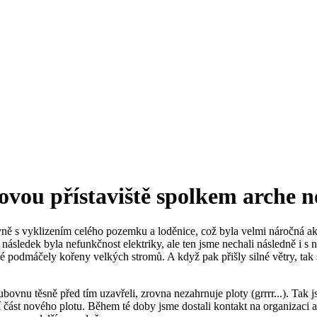
vou přístaviště spolkem arche 
avně s vyklizením celého pozemku a loděnice, což byla velmi náročná 
následek byla nefunkčnost elektriky, ale ten jsme nechali následně i s 
é podmáčely kořeny velkých stromů. A když pak přišly silné větry, tak se
lubovnu těsně před tím uzavřeli, zrovna nezahrnuje ploty (grrrr...). Ta
í část nového plotu. Během té doby jsme dostali kontakt na organizaci 