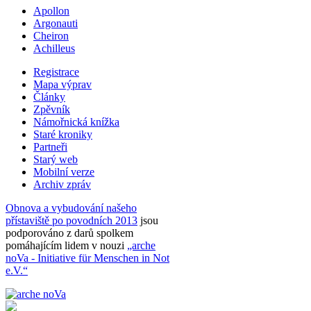
Apollon
Argonauti
Cheiron
Achilleus
Registrace
Mapa výprav
Články
Zpěvník
Námořnická knížka
Staré kroniky
Partneři
Starý web
Mobilní verze
Archiv zpráv
Obnova a vybudování našeho
přístaviště po povodních 2013
jsou
podporováno z darů spolkem
pomáhajícím lidem v nouzi
„arche
noVa - Initiative für Menschen in Not
e.V.“