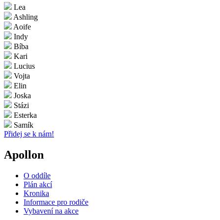
Lea
Ashling
Aoife
Indy
Bíba
Kari
Lucius
Vojta
Elin
Joska
Stázi
Esterka
Samík
Přidej se k nám!
Apollon
O oddíle
Plán akcí
Kronika
Informace pro rodiče
Vybavení na akce