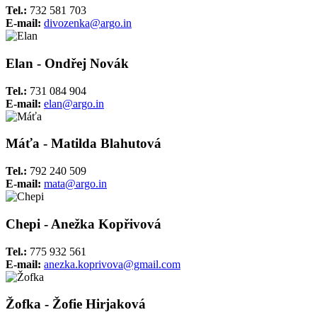
Tel.:
732 581 703
E-mail:
divozenka@argo.in
Elan - Ondřej Novák
Tel.:
731 084 904
E-mail:
elan@argo.in
Máťa - Matilda Blahutová
Tel.:
792 240 509
E-mail:
mata@argo.in
Chepi - Anežka Kopřivová
Tel.:
775 932 561
E-mail:
anezka.koprivova@gmail.com
Žofka - Žofie Hirjaková