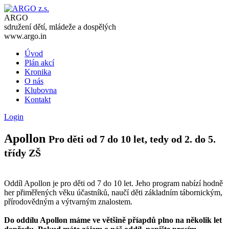
ARGO
sdružení dětí, mládeže a dospělých
www.argo.in
Úvod
Plán akcí
Kronika
O nás
Klubovna
Kontakt
Login
Apollon
Pro děti od 7 do 10 let, tedy od 2. do 5.
třídy ZŠ
Oddíl Apollon je pro děti od 7 do 10 let. Jeho program nabízí hodně
her přiměřených věku účastníků, naučí děti základním tábornickým,
přírodovědným a výtvarným znalostem.
Do oddílu Apollon máme ve většině příapdů plno na několik let