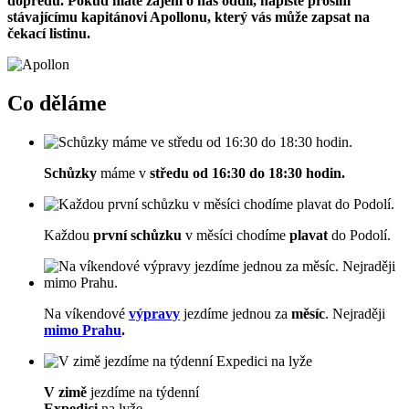
dopředu. Pokud máte zájem o náš oddíl, napište prosím
stávajícímu kapitánovi Apollonu, který vás může zapsat na
čekací listinu.
Co děláme
Schůzky
máme v
středu od 16:30 do 18:30 hodin.
Každou
první schůzku
v měsíci chodíme
plavat
do Podolí.
Na víkendové
výpravy
jezdíme jednou za
měsíc
. Nejraději
mimo Prahu
.
V zimě
jezdíme na týdenní
Expedici
na lyže