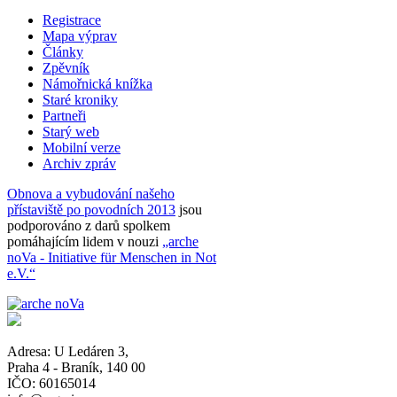
Registrace
Mapa výprav
Články
Zpěvník
Námořnická knížka
Staré kroniky
Partneři
Starý web
Mobilní verze
Archiv zpráv
Obnova a vybudování našeho
přístaviště po povodních 2013
jsou
podporováno z darů spolkem
pomáhajícím lidem v nouzi
„arche
noVa - Initiative für Menschen in Not
e.V.“
Adresa:
U Ledáren 3
,
Praha 4 - Braník
,
140 00
IČO: 60165014