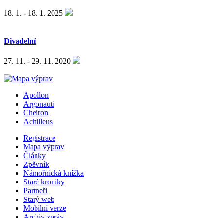
18. 1. - 18. 1. 2025
Divadelní
27. 11. - 29. 11. 2020
Apollon
Argonauti
Cheiron
Achilleus
Registrace
Mapa výprav
Články
Zpěvník
Námořnická knížka
Staré kroniky
Partneři
Starý web
Mobilní verze
Archiv zpráv