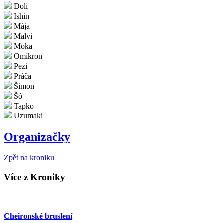
Doli
Ishin
Mája
Malvi
Moka
Omikron
Pezi
Práča
Šimon
Šó
Tapko
Uzumaki
Organizačky
Zpět na kroniku
Více z Kroniky
Cheironské bruslení