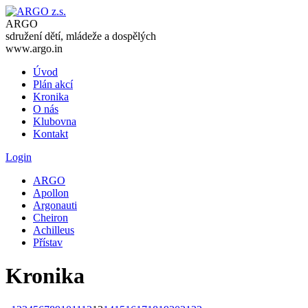
ARGO
sdružení dětí, mládeže a dospělých
www.argo.in
Úvod
Plán akcí
Kronika
O nás
Klubovna
Kontakt
Login
ARGO
Apollon
Argonauti
Cheiron
Achilleus
Přístav
Kronika