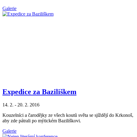
Galerie
Expedice za Baziliškem
14. 2. - 20. 2. 2016
Kouzelníci a čarodějky ze všech koutů světa se sjíždějí do Krkonoš,
aby zde pátrali po mýtickém Baziliškovi.
Galerie