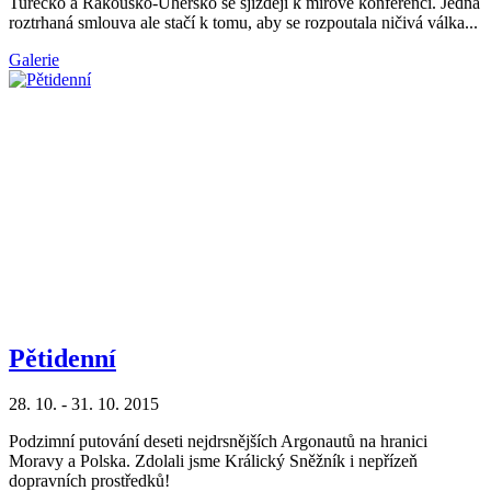
Turecko a Rakousko-Uhersko se sjíždějí k mírové konferenci. Jedna
roztrhaná smlouva ale stačí k tomu, aby se rozpoutala ničivá válka...
Galerie
Pětidenní
28. 10. - 31. 10. 2015
Podzimní putování deseti nejdrsnějších Argonautů na hranici
Moravy a Polska. Zdolali jsme Králický Sněžník i nepřízeň
dopravních prostředků!