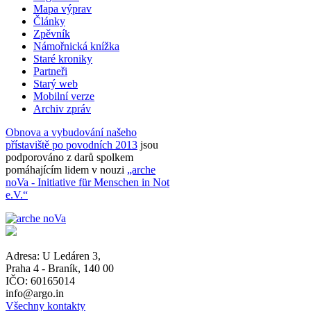
Mapa výprav
Články
Zpěvník
Námořnická knížka
Staré kroniky
Partneři
Starý web
Mobilní verze
Archiv zpráv
Obnova a vybudování našeho
přístaviště po povodních 2013
jsou
podporováno z darů spolkem
pomáhajícím lidem v nouzi
„arche
noVa - Initiative für Menschen in Not
e.V.“
Adresa:
U Ledáren 3
,
Praha 4 - Braník
,
140 00
IČO: 60165014
info@argo.in
Všechny kontakty