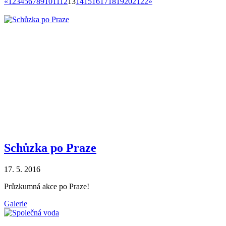
«
1
2
3
4
5
6
7
8
9
10
11
12
13
14
15
16
17
18
19
20
21
22
»
Schůzka po Praze
17. 5. 2016
Průzkumná akce po Praze!
Galerie