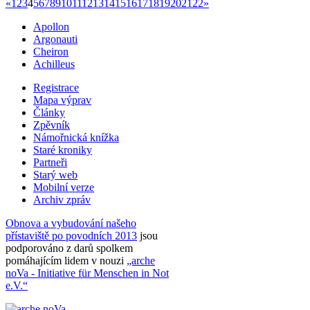
«
1
2
3
4
5
6
7
8
9
10
11
12
13
14
15
16
17
18
19
20
21
22
»
Apollon
Argonauti
Cheiron
Achilleus
Registrace
Mapa výprav
Články
Zpěvník
Námořnická knížka
Staré kroniky
Partneři
Starý web
Mobilní verze
Archiv zpráv
Obnova a vybudování našeho
přístaviště po povodních 2013
jsou
podporováno z darů spolkem
pomáhajícím lidem v nouzi
„arche
noVa - Initiative für Menschen in Not
e.V.“