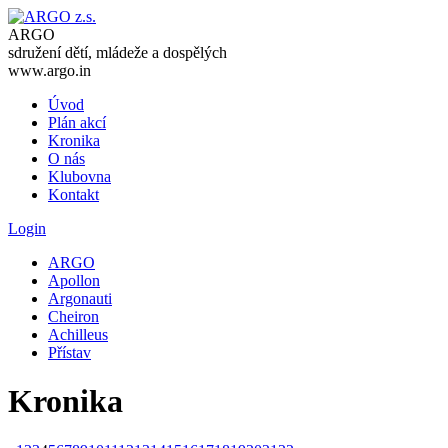
ARGO
sdružení dětí, mládeže a dospělých
www.argo.in
Úvod
Plán akcí
Kronika
O nás
Klubovna
Kontakt
Login
ARGO
Apollon
Argonauti
Cheiron
Achilleus
Přístav
Kronika