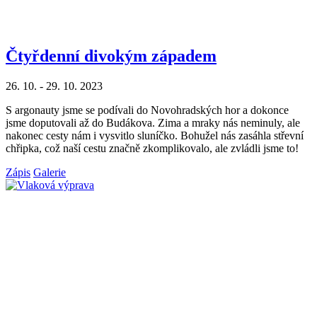
Čtyřdenní divokým západem
26. 10. - 29. 10. 2023
S argonauty jsme se podívali do Novohradských hor a dokonce
jsme doputovali až do Budákova. Zima a mraky nás neminuly, ale
nakonec cesty nám i vysvitlo sluníčko. Bohužel nás zasáhla střevní
chřipka, což naší cestu značně zkomplikovalo, ale zvládli jsme to!
Zápis
Galerie