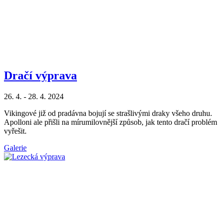
Dračí výprava
26. 4. - 28. 4. 2024
Vikingové již od pradávna bojují se strašlivými draky všeho druhu.
Apolloni ale přišli na mírumilovnější způsob, jak tento dračí problém
vyřešit.
Galerie