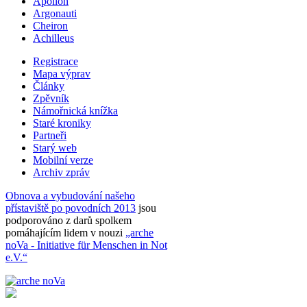
Apollon
Argonauti
Cheiron
Achilleus
Registrace
Mapa výprav
Články
Zpěvník
Námořnická knížka
Staré kroniky
Partneři
Starý web
Mobilní verze
Archiv zpráv
Obnova a vybudování našeho
přístaviště po povodních 2013
jsou
podporováno z darů spolkem
pomáhajícím lidem v nouzi
„arche
noVa - Initiative für Menschen in Not
e.V.“