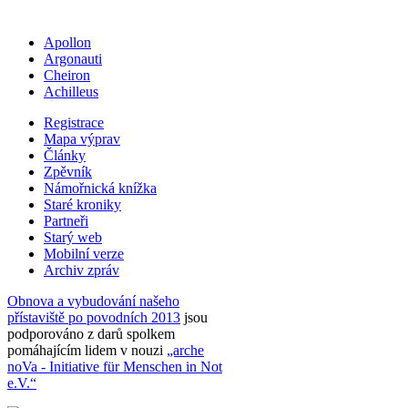
Apollon
Argonauti
Cheiron
Achilleus
Registrace
Mapa výprav
Články
Zpěvník
Námořnická knížka
Staré kroniky
Partneři
Starý web
Mobilní verze
Archiv zpráv
Obnova a vybudování našeho
přístaviště po povodních 2013
jsou
podporováno z darů spolkem
pomáhajícím lidem v nouzi
„arche
noVa - Initiative für Menschen in Not
e.V.“