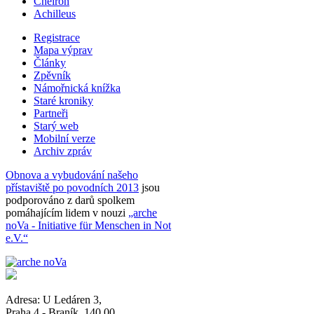
Cheiron
Achilleus
Registrace
Mapa výprav
Články
Zpěvník
Námořnická knížka
Staré kroniky
Partneři
Starý web
Mobilní verze
Archiv zpráv
Obnova a vybudování našeho
přístaviště po povodních 2013
jsou
podporováno z darů spolkem
pomáhajícím lidem v nouzi
„arche
noVa - Initiative für Menschen in Not
e.V.“
Adresa:
U Ledáren 3
,
Praha 4 - Braník
,
140 00