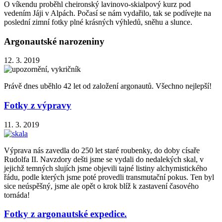
O víkendu proběhl cheironský lavinovo-skialpový kurz pod
vedením Jáji v Alpách. Počasí se nám vydařilo, tak se podívejte na
poslední zimní fotky plné krásných výhledů, sněhu a slunce.
Argonautské narozeniny
12. 3. 2019
Právě dnes uběhlo 42 let od založení argonautů. Všechno nejlepší!
Fotky z výpravy
11. 3. 2019
Výprava nás zavedla do 250 let staré roubenky, do doby císaře
Rudolfa II. Navzdory dešti jsme se vydali do nedalekých skal, v
jejichž temných slujích jsme objevili tajné listiny alchymistického
řádu, podle kterých jsme poté provedli transmutační pokus. Ten byl
sice neúspěšný, jsme ale opět o krok blíž k zastavení časového
tornáda!
Fotky z argonautské expedice.