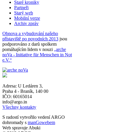
Staré kroniky
Partneři
Starý web
Mobilní verze
Archiv zpráv
Obnova a vybudování našeho
přístaviště po povodních 2013
jsou
podporováno z darů spolkem
pomáhajícím lidem v nouzi
„arche
noVa - Initiative für Menschen in Not
e.V.“
Adresa:
U Ledáren 3
,
Praha 4 - Braník
,
140 00
IČO: 60165014
info@argo.in
Všechny kontakty
S radostí vytvořilo vedení ARGO
dohromady s
manGowebem
Web spravuje Abuki