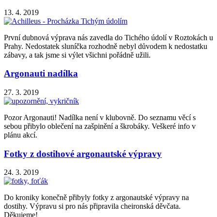
13. 4. 2019
První dubnová výprava nás zavedla do Tichého údolí v Roztokách u
Prahy. Nedostatek sluníčka rozhodně nebyl důvodem k nedostatku
zábavy, a tak jsme si výlet všichni pořádně užili.
Argonauti nadílka
27. 3. 2019
Pozor Argonauti! Nadílka není v klubovně. Do seznamu věcí s
sebou přibylo oblečení na zašpinění a škrobáky. Veškeré info v
plánu akcí.
Fotky z dostihové argonautské výpravy
24. 3. 2019
Do kroniky konečně přibyly fotky z argonautské výpravy na
dostihy. Výpravu si pro nás připravila cheironská děvčata.
Děkujeme!