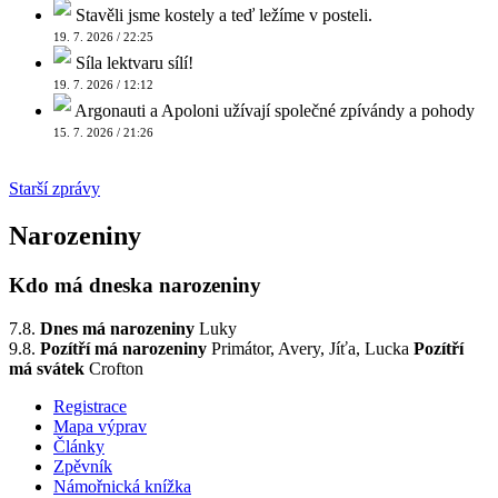
Stavěli jsme kostely a teď ležíme v posteli.
19. 7. 2026 / 22:25
Síla lektvaru sílí!
19. 7. 2026 / 12:12
Argonauti a Apoloni užívají společné zpívándy a pohody
15. 7. 2026 / 21:26
Starší zprávy
Narozeniny
Kdo má dneska narozeniny
7.8.
Dnes má narozeniny
Luky
9.8.
Pozítří má narozeniny
Primátor, Avery, Jíťa, Lucka
Pozítří
má svátek
Crofton
Registrace
Mapa výprav
Články
Zpěvník
Námořnická knížka