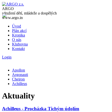
ARGO
sdružení dětí, mládeže a dospělých
www.argo.in
Úvod
Plán akcí
Kronika
O nás
Klubovna
Kontakt
Login
Apollon
Argonauti
Cheiron
Achilleus
Aktuality
Achilleus - Procházka Tichým údolím