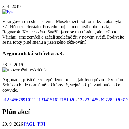
3. 3. 2019
Vikingové se sešli na sněmu. Museli držet pohromadě. Doba byla
zlá. Něco se chystalo. Poslední boj sil mocností dobra a zla,
Ragnarok. Konec světa. Snažili jsme se mu ubránit, ale nešlo to.
Všichni jsme zemřeli a začali společně žít v novém světě. Podívejte
se na fotky plné sněhu a jizerského běžkování.
Argonautská schůzka 5.3.
28. 2. 2019
Argonauti, příští úterý nepůjdeme bruslit, jak bylo původně v plánu.
Schůzka bude normálně v klubovně, stejně tak plavání bude jako
obvykle.
«
1
2
3
4
5
6
7
8
9
10
11
12
13
14
15
16
17
18
19
20
21
22
23
24
25
26
27
28
29
30
31
3
Plán akcí
29. 9. 2026
[AG]
,
[PR]