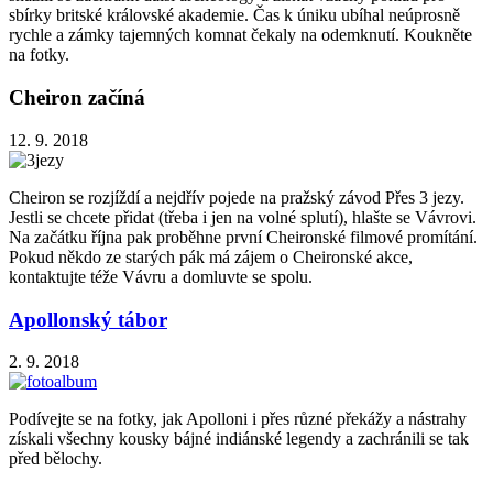
sbírky britské královské akademie. Čas k úniku ubíhal neúprosně
rychle a zámky tajemných komnat čekaly na odemknutí. Koukněte
na fotky.
Cheiron začíná
12. 9. 2018
Cheiron se rozjíždí a nejdřív pojede na pražský závod Přes 3 jezy.
Jestli se chcete přidat (třeba i jen na volné splutí), hlašte se Vávrovi.
Na začátku října pak proběhne první Cheironské filmové promítání.
Pokud někdo ze starých pák má zájem o Cheironské akce,
kontaktujte téže Vávru a domluvte se spolu.
Apollonský tábor
2. 9. 2018
Podívejte se na fotky, jak Apolloni i přes různé překážy a nástrahy
získali všechny kousky bájné indiánské legendy a zachránili se tak
před bělochy.