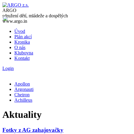
ARGO
sdružení dětí, mládeže a dospělých
www.argo.in
Úvod
Plán akcí
Kronika
O nás
Klubovna
Kontakt
Login
Apollon
Argonauti
Cheiron
Achilleus
Aktuality
Fotky z AG zahajovačky