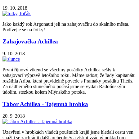
19. 10. 2018
Jako každý rok Argonauti jeli na zahajovačku do skalního města.
Podívejte se na fotky!
Zahajovačka Achillea
9. 10. 2018
První říjnový víkend se všechny posádky Achillea sešly k
zahajovací výpravě letošního roku. Máme radost, že řady kapitanátu
rozšířila Aríba, která pravidelně povede s Pramaky posádku Thetis.
Za nádherného slunečného počasí jsme se vydali Radotínským
údolím, stezkou kolem Mlýnského potoka.
Tábor Achillea - Tajemná hrobka
20. 9. 2018
Uzavřeni v hrobkách vládců pouštních krajů jsme hledali cestu ven,
snažili se zachránit další archeology a získat vzácný poklad pro