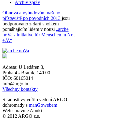
Archiv zpráv
Obnova a vybudování našeho
přístaviště po povodních 2013
jsou
podporováno z darů spolkem
pomáhajícím lidem v nouzi
„arche
noVa - Initiative für Menschen in Not
e.V.“
Adresa:
U Ledáren 3
,
Praha 4 - Braník
,
140 00
IČO: 60165014
info@argo.in
Všechny kontakty
S radostí vytvořilo vedení ARGO
dohromady s
manGowebem
Web spravuje Abuki
© 2012 ARGO z.s.