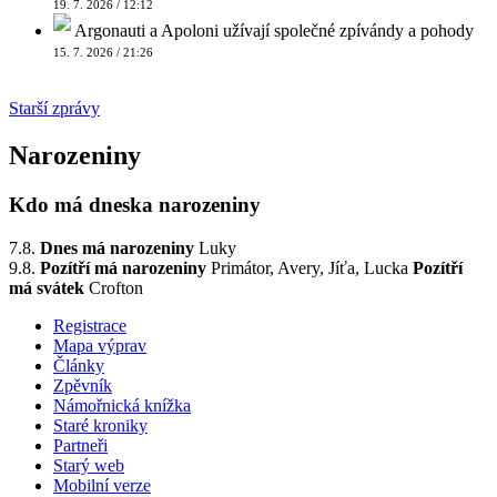
19. 7. 2026 / 12:12
Argonauti a Apoloni užívají společné zpívándy a pohody
15. 7. 2026 / 21:26
Starší zprávy
Narozeniny
Kdo má dneska narozeniny
7.8.
Dnes má narozeniny
Luky
9.8.
Pozítří má narozeniny
Primátor, Avery, Jíťa, Lucka
Pozítří
má svátek
Crofton
Registrace
Mapa výprav
Články
Zpěvník
Námořnická knížka
Staré kroniky
Partneři
Starý web
Mobilní verze