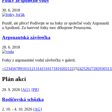
Fotky ze společné vody
30. 6. 2018
Pozdě, ale přece! Podívejte se na fotky ze společné vody Argonautů
a Apollonů. Za barevné fotky moc děkujeme Proussymu.
Argonautská závěrečka
28. 6. 2018
Fotky z argonautské vodní závěrečky v galerii.
«
1
2
3
4
5
6
7
8
9
10
11
12
13
14
15
16
17
18
19
20
21
22
23
24
25
26
27
28
29
30
31
3
Plán akcí
29. 9. 2026
[AG]
,
[PR]
Rodičovská schůzka
2. 10. - 4. 10. 2026
[AG]