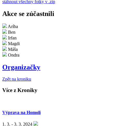
stáhnout všechny fotky v .zip
Akce se zúčastnili
Aríba
Ben
Irfan
Magdi
Máša
Ondra
Organizačky
Zpět na kroniku
Více z Kroniky
Výprava na Homoli
1. 3. - 3. 3. 2024