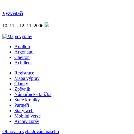
Vyzvědači
10. 11. - 12. 11. 2006
Apollon
Argonauti
Cheiron
Achilleus
Registrace
Mapa výprav
Články
Zpěvník
Námořnická knížka
Staré kroniky
Partneři
Starý web
Mobilní verze
Archiv zpráv
Obnova a vybudování našeho