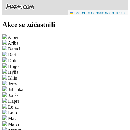
Leaflet
|
© Seznam.cz a.s. a další
Akce se zúčastnili
Albert
Aríba
Baruch
Bert
Doli
Hugo
Hýňa
Ishin
Jerry
Johanka
Jonáš
Kapra
Lojza
Loto
Mája
Malvi