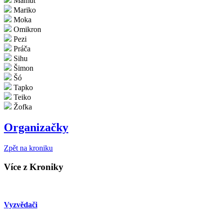
Mamut
Mariko
Moka
Omikron
Pezi
Práča
Sihu
Šimon
Šó
Tapko
Teiko
Žofka
Organizačky
Zpět na kroniku
Více z Kroniky
Vyzvědači