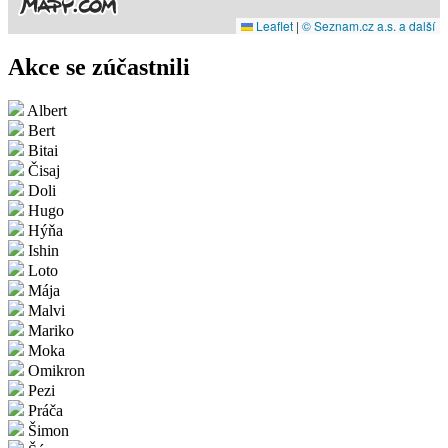
Leaflet
|
© Seznam.cz a.s. a další
Akce se zúčastnili
Albert
Bert
Bitai
Čisaj
Doli
Hugo
Hýňa
Ishin
Loto
Mája
Malvi
Mariko
Moka
Omikron
Pezi
Práča
Šimon