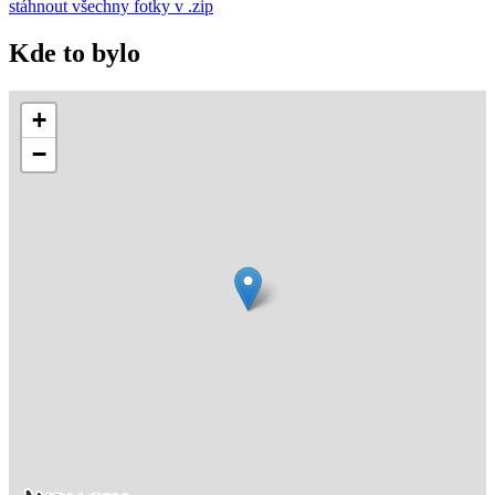
stáhnout všechny fotky v .zip
Kde to bylo
+
−