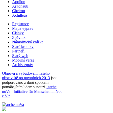
Apollon
Argonauti
Cheiron
Achilleus
Registrace
Mapa výprav
Články
Zpěvník
Námořnická knížka
Staré kroniky
Partneři
Starý web
Mobilní verze
Archiv zpráv
Obnova a vybudování našeho
přístaviště po povodních 2013
jsou
podporováno z darů spolkem
pomáhajícím lidem v nouzi
„arche
noVa - Initiative für Menschen in Not
e.V.“