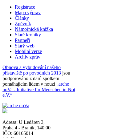
Registrace
Mapa výprav
Články
Zpěvník
Námořnická knížka
Staré kroniky
Partneři
Starý web
Mobilní verze
Archiv zpráv
Obnova a vybudování našeho
přístaviště po povodních 2013
jsou
podporováno z darů spolkem
pomáhajícím lidem v nouzi
„arche
noVa - Initiative für Menschen in Not
e.V.“
Adresa:
U Ledáren 3
,
Praha 4 - Braník
,
140 00
IČO: 60165014