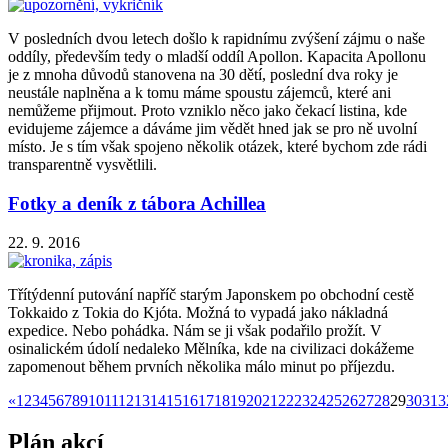
V posledních dvou letech došlo k rapidnímu zvýšení zájmu o naše
oddíly, především tedy o mladší oddíl Apollon. Kapacita Apollonu
je z mnoha důvodů stanovena na 30 dětí, poslední dva roky je
neustále naplněna a k tomu máme spoustu zájemců, které ani
nemůžeme přijmout. Proto vzniklo něco jako čekací listina, kde
evidujeme zájemce a dáváme jim vědět hned jak se pro ně uvolní
místo. Je s tím však spojeno několik otázek, které bychom zde rádi
transparentně vysvětlili.
Fotky a deník z tábora Achillea
22. 9. 2016
Třítýdenní putování napříč starým Japonskem po obchodní cestě
Tokkaido z Tokia do Kjóta. Možná to vypadá jako nákladná
expedice. Nebo pohádka. Nám se ji však podařilo prožít. V
osinalickém údolí nedaleko Mělníka, kde na civilizaci dokážeme
zapomenout během prvních několika málo minut po příjezdu.
«
1
2
3
4
5
6
7
8
9
10
11
12
13
14
15
16
17
18
19
20
21
22
23
24
25
26
27
28
29
30
31
3
Plán akcí