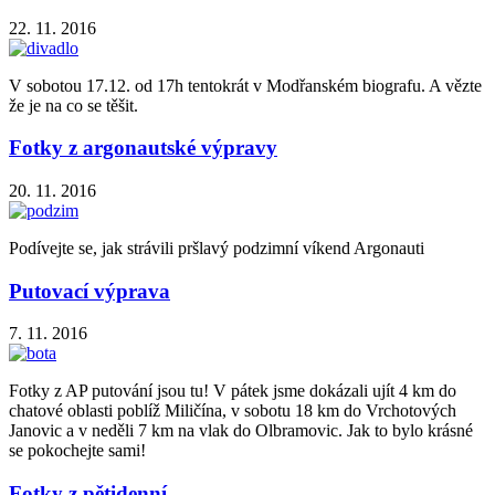
22. 11. 2016
V sobotou 17.12. od 17h tentokrát v Modřanském biografu. A vězte
že je na co se těšit.
Fotky z argonautské výpravy
20. 11. 2016
Podívejte se, jak strávili pršlavý podzimní víkend Argonauti
Putovací výprava
7. 11. 2016
Fotky z AP putování jsou tu! V pátek jsme dokázali ujít 4 km do
chatové oblasti poblíž Miličína, v sobotu 18 km do Vrchotových
Janovic a v neděli 7 km na vlak do Olbramovic. Jak to bylo krásné
se pokochejte sami!
Fotky z pětidenní