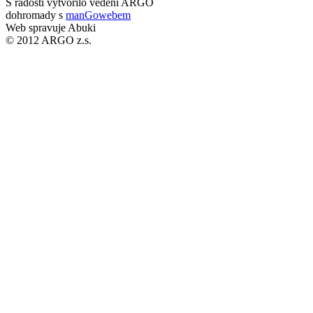
S radostí vytvořilo vedení ARGO
dohromady s
manGowebem
Web spravuje Abuki
© 2012 ARGO z.s.