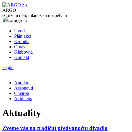
ARGO
sdružení dětí, mládeže a dospělých
www.argo.in
Úvod
Plán akcí
Kronika
O nás
Klubovna
Kontakt
Login
Apollon
Argonauti
Cheiron
Achilleus
Aktuality
Zveme vás na tradiční předvánoční divadlo