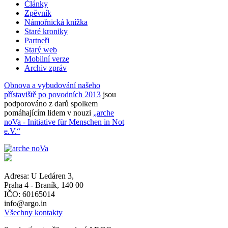
Články
Zpěvník
Námořnická knížka
Staré kroniky
Partneři
Starý web
Mobilní verze
Archiv zpráv
Obnova a vybudování našeho
přístaviště po povodních 2013
jsou
podporováno z darů spolkem
pomáhajícím lidem v nouzi
„arche
noVa - Initiative für Menschen in Not
e.V.“
Adresa:
U Ledáren 3
,
Praha 4 - Braník
,
140 00
IČO: 60165014
info@argo.in
Všechny kontakty