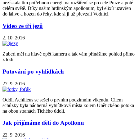
nezískala tím potřebnou energii na rozšíření se po cele Praze a poté i
celém světě. Díky našim hrdinským apollonum, byl elixír uzavřen
do láhve a hozen do řeky, kde si jí už převzali Vodníci.
Video ze tří jezů
2. 10. 2016
Zuberi měl na hlavě opět kameru a tak vám přinášíme pohled přímo
z lodi.
Putování po vyhlídkách
27. 9. 2016
Oddíl Achilleus se sešel o prvním podzimním víkendu. Cílem
schůzky byla nádherná vyhlídková místa kolem Únětického potoka
na obou stranách Tichého údolí.
Jak přijímáme děti do Apollonu
22. 9. 2016