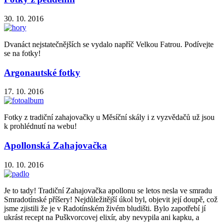
30. 10. 2016
Dvanáct nejstatečnějších se vydalo napříč Velkou Fatrou. Podívejte
se na fotky!
Argonautské fotky
17. 10. 2016
Fotky z tradiční zahajovačky u Měsíční skály i z vyzvědačů už jsou
k prohlédnutí na webu!
Apollonská Zahajovačka
10. 10. 2016
Je to tady! Tradiční Zahajovačka apollonu se letos nesla ve smradu
Smradotínské příšery! Nejdůležitější úkol byl, objevit její doupě, což
jsme zjistili že je v Radotínském živém bludišti. Bylo zapotřebí jí
ukrást recept na Puškvorcovej elixír, aby nevypila ani kapku, a