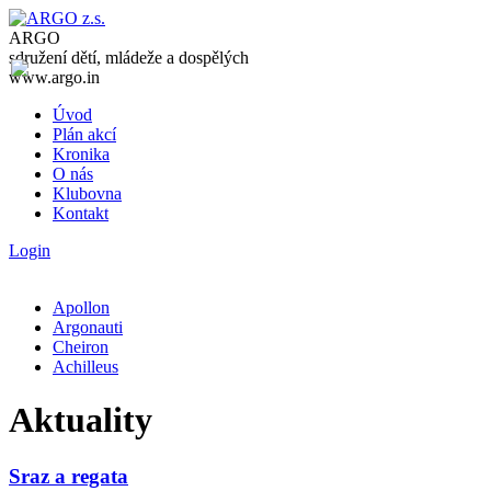
ARGO
sdružení dětí, mládeže a dospělých
www.argo.in
Úvod
Plán akcí
Kronika
O nás
Klubovna
Kontakt
Login
Apollon
Argonauti
Cheiron
Achilleus
Aktuality
Sraz a regata