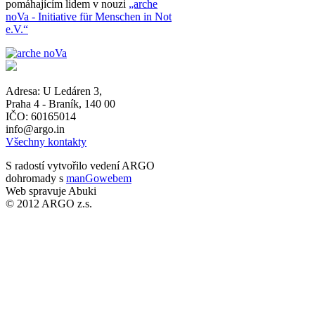
pomáhajícím lidem v nouzi
„arche
noVa - Initiative für Menschen in Not
e.V.“
Adresa:
U Ledáren 3
,
Praha 4 - Braník
,
140 00
IČO: 60165014
info@argo.in
Všechny kontakty
S radostí vytvořilo vedení ARGO
dohromady s
manGowebem
Web spravuje Abuki
© 2012 ARGO z.s.