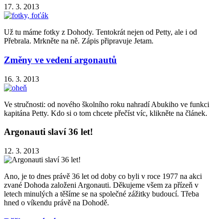
17. 3. 2013
Už tu máme fotky z Dohody. Tentokrát nejen od Petty, ale i od
Přebrala. Mrkněte na ně. Zápis připravuje Jetam.
Změny ve vedení argonautů
16. 3. 2013
Ve stručnosti: od nového školního roku nahradí Abukiho ve funkci
kapitána Petty. Kdo si o tom chcete přečíst víc, klikněte na článek.
Argonauti slaví 36 let!
12. 3. 2013
Ano, je to dnes právě 36 let od doby co byli v roce 1977 na akci
zvané Dohoda založeni Argonauti. Děkujeme všem za přízeň v
letech minulých a těšíme se na společné zážitky budoucí. Třeba
hned o víkendu právě na Dohodě.