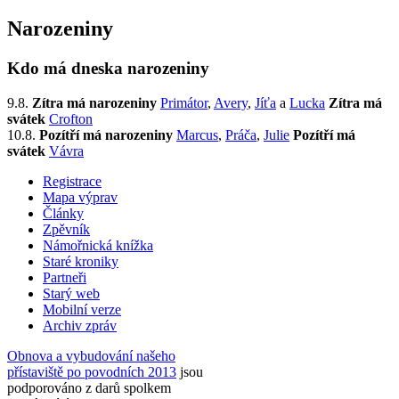
Narozeniny
Kdo má dneska narozeniny
9.8.
Zítra má narozeniny
Primátor
,
Avery
,
Jíťa
a
Lucka
Zítra má
svátek
Crofton
10.8.
Pozítří má narozeniny
Marcus
,
Práča
,
Julie
Pozítří má
svátek
Vávra
Registrace
Mapa výprav
Články
Zpěvník
Námořnická knížka
Staré kroniky
Partneři
Starý web
Mobilní verze
Archiv zpráv
Obnova a vybudování našeho
přístaviště po povodních 2013
jsou
podporováno z darů spolkem