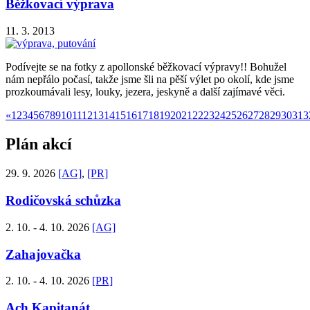
Běžkovací výprava
11. 3. 2013
Podívejte se na fotky z apollonské běžkovací výpravy!! Bohužel
nám nepřálo počasí, takže jsme šli na pěší výlet po okolí, kde jsme
prozkoumávali lesy, louky, jezera, jeskyně a další zajímavé věci.
«
1
2
3
4
5
6
7
8
9
10
11
12
13
14
15
16
17
18
19
20
21
22
23
24
25
26
27
28
29
30
31
3
Plán akcí
29. 9. 2026
[AG]
,
[PR]
Rodičovská schůzka
2. 10. - 4. 10. 2026
[AG]
Zahajovačka
2. 10. - 4. 10. 2026
[PR]
Ach Kapitanát