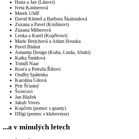
Hana a Jan (Lánovi)
Iveta Kastnerová
Marek Uhlíř
David Klimeš a Barbora Škaloudová
Zuzana a Pavel (Krušinovi)
Zuzana Milnerová
Lenka a Karel (Kopřivovi)
Marie Brejchová a Adam Houska
Pavel Blahut
Amanita Design (Kuba, Linda, Abuki)
Katka Šmídová
Tomáš Naar
Rosťa a Petruša Říhovi
Ondřej Spálenka
Karolina Gilová
Petr Šťastný
Švorcovi
Jan Blažek
Jakub Voves
Kopčem (pomoc s granty)
Džigi (pomoc s klubovnou)
...a v minulých letech