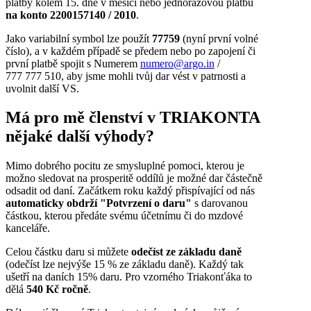
platby kolem 15. dne v měsíci nebo jednorázovou platbu
na konto 2200157140 / 2010
.
Jako variabilní symbol lze použít
77759
(nyní první volné
číslo), a v každém případě se předem nebo po zapojení či
první platbě spojit s Numerem
numero@argo.in
/
777 777 510, aby jsme mohli tvůj dar vést v patrnosti a
uvolnit další VS.
Má pro mě členství v TRIAKONTA
nějaké další výhody?
Mimo dobrého pocitu ze smysluplné pomoci, kterou je
možno sledovat na prosperitě oddílů je možné dar částečně
odsadit od daní. Začátkem roku každý přispívající od nás
automaticky obdrží "Potvrzení o daru"
s darovanou
částkou, kterou předáte svému účetnímu či do mzdové
kanceláře.
Celou částku daru si můžete
odečíst ze základu daně
(odečíst lze nejvýše 15 % ze základu daně). Každý tak
ušetří na daních 15% daru. Pro vzorného Triakonťáka to
dělá
540 Kč ročně
.