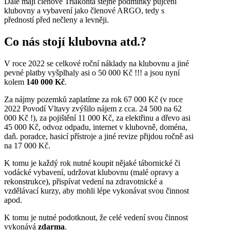
Dále mají členové Triakonta stejné podmínky půjčení
klubovny a vybavení jako členové ARGO, tedy s
předností před nečleny a levněji.
Co nás stojí klubovna atd.?
V roce 2022 se celkové roční náklady na klubovnu a jiné
pevné platby vyšplhaly asi o 50 000 Kč !!! a jsou nyní
kolem
140 000 Kč
.
Za nájmy pozemků zaplatíme za rok 67 000 Kč (v roce
2022 Povodí Vltavy zvýšilo nájem z cca. 24 500 na 62
000 Kč !), za pojištění 11 000 Kč, za elektřinu a dřevo asi
45 000 Kč, odvoz odpadu, internet v klubovně, doména,
daň. poradce, hasicí přístroje a jiné revize přijdou ročně asi
na 17 000 Kč.
K tomu je každý rok nutné koupit nějaké tábornické či
vodácké vybavení, udržovat klubovnu (malé opravy a
rekonstrukce), přispívat vedení na zdravotnické a
vzdělávací kurzy, aby mohli lépe vykonávat svou činnost
apod.
K tomu je nutné podotknout, že celé vedení svou činnost
vykonává
zdarma
.