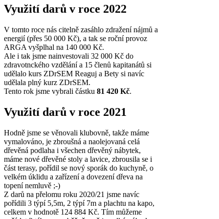
Využití darů v roce 2022
V tomto roce nás citelně zasáhlo zdražení nájmů a
energií (přes 50 000 Kč), a tak se roční provoz
ARGA vyšplhal na 140 000 Kč.
Ale i tak jsme nainvestovali 32 000 Kč do
zdravotnckého vzdělání a 15 členů kapitanátů si
udělalo kurs ZDrSEM Reaguj a Bety si navíc
udělala plný kurz ZDrSEM.
Tento rok jsme vybrali částku
81 420 Kč
.
Využití darů v roce 2021
Hodně jsme se věnovali klubovně, takže máme
vymalováno, je zbroušná a naolejovaná celá
dřevěná podlaha i všechen dřevěný nábytek,
máme nové dřevěné stoly a lavice, zbrousila se i
část terasy, pořídil se nový sporák do kuchyně, o
velkém úklidu a zařízení a dovezení dřeva na
topení nemluvě ;-)
Z darů na přelomu roku 2020/21 jsme navíc
pořídili 3 týpí 5,5m, 2 týpí 7m a plachtu na kapo,
celkem v hodnotě 124 884 Kč. Tím můžeme