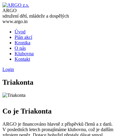
ARGO
sdružení dětí, mládeže a dospělých
www.argo.in
Úvod
Plán akcí
Kronika
O nás
Klubovna
Kontakt
Login
Triakonta
Co je Triakonta
ARGO je financováno hlavně z příspěvků členů a z darů.
V posledních letech pronajímáme klubovnu, což je dalším
zdrojem peněz. Dotace bohužel přestaly dávat smysl,