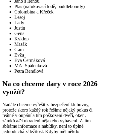
Jano s Irenou
Plas (nafukovací lodě, paddleboardy)
Colombína a Křeček
Lesoj
Lady
Justin
Gens
Kyklop
Masák
Gam
Evža
Eva Čermáková
Míša Spálenková
Petra Rendlová
Na co chceme dary v roce 2026
využít?
Nadále chceme vyřešit zabezpečení klubovny,
protože skoro každý rok řešíme nějaký pokus či
reálné vloupání a tím poškození dveří, oken,
zámků a/či ukradení nějakého vybavení. Zatím
sbíráme informace a nabídky, není to úplně
jednoduchá záležitost. Kdyby měl někdo