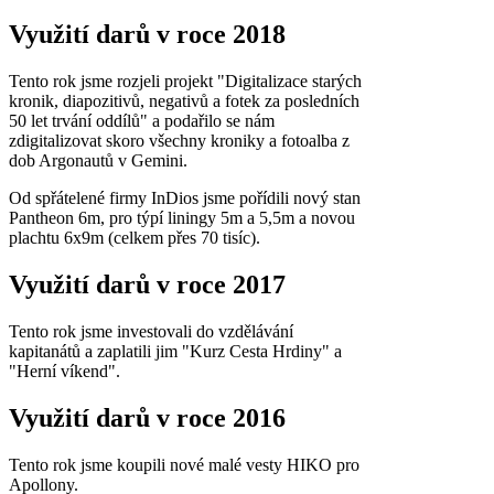
Využití darů v roce 2018
Tento rok jsme rozjeli projekt "Digitalizace starých
kronik, diapozitivů, negativů a fotek za posledních
50 let trvání oddílů" a podařilo se nám
zdigitalizovat skoro všechny kroniky a fotoalba z
dob Argonautů v Gemini.
Od spřátelené firmy InDios jsme pořídili nový stan
Pantheon 6m, pro týpí liningy 5m a 5,5m a novou
plachtu 6x9m (celkem přes 70 tisíc).
Využití darů v roce 2017
Tento rok jsme investovali do vzdělávání
kapitanátů a zaplatili jim "Kurz Cesta Hrdiny" a
"Herní víkend".
Využití darů v roce 2016
Tento rok jsme koupili nové malé vesty HIKO pro
Apollony.