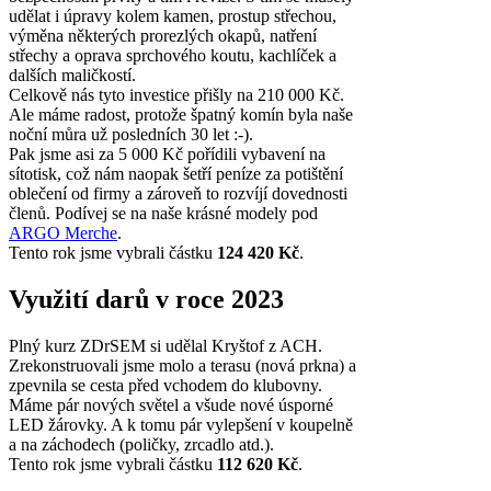
udělat i úpravy kolem kamen, prostup střechou,
výměna některých prorezlých okapů, natření
střechy a oprava sprchového koutu, kachlíček a
dalších maličkostí.
Celkově nás tyto investice přišly na 210 000 Kč.
Ale máme radost, protože špatný komín byla naše
noční můra už posledních 30 let :-).
Pak jsme asi za 5 000 Kč pořídili vybavení na
sítotisk, což nám naopak šetří peníze za potištění
oblečení od firmy a zároveň to rozvíjí dovednosti
členů. Podívej se na naše krásné modely pod
ARGO Merche
.
Tento rok jsme vybrali částku
124 420 Kč
.
Využití darů v roce 2023
Plný kurz ZDrSEM si udělal Kryštof z ACH.
Zrekonstruovali jsme molo a terasu (nová prkna) a
zpevnila se cesta před vchodem do klubovny.
Máme pár nových světel a všude nové úsporné
LED žárovky. A k tomu pár vylepšení v koupelně
a na záchodech (poličky, zrcadlo atd.).
Tento rok jsme vybrali částku
112 620 Kč
.