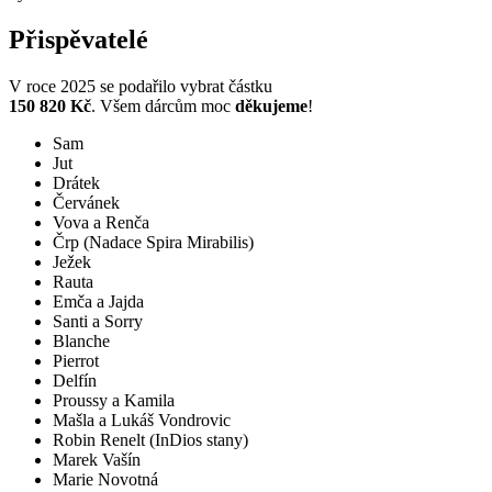
Přispěvatelé
V roce 2025 se podařilo vybrat částku
150 820 Kč
. Všem dárcům moc
děkujeme
!
Sam
Jut
Drátek
Červánek
Vova a Renča
Črp (Nadace Spira Mirabilis)
Ježek
Rauta
Emča a Jajda
Santi a Sorry
Blanche
Pierrot
Delfín
Proussy a Kamila
Mašla a Lukáš Vondrovic
Robin Renelt (InDios stany)
Marek Vašín
Marie Novotná