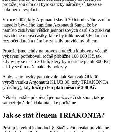
protože jsou čím dál byrokraticky náročnější, takže se
nakonec nevyplácí.
V roce 2007, kdy Argonauti slavili 30 let od svého vzniku
napadlo bývalého kapitána Argonautů Sama, že by
namísto získávání větších jednorázových darů šlo získávat
pravidelné menší částky, které by tolik nezatížily domácí
rozpočet dárců a nám by zajistily pravidelný příjem.
Protože jsme tehdy na provoz a údržbu klubovny včetně
vybavení potřebovali ročně přibližně 100 000 Kč, tak
kdyby by se našlo 30 lidí, který by měsíčně platili 300 Kč,
tak by se tím naše náklady pokryly.
A aby se to hezky pamatovalo, tak Sam založil k 30.
výročí vzniku Argonautů KLUB 30, tedy TRIAKONTA
(z řečtiny), kdy
každý člen platí měsíčně 300 Kč.
Někteří nadále přispívají jednorázově či službou, tak je
samozřejmě do Triakonta také počítáme.
Jak se stát členem TRIAKONTA?
Postup je velmi jednoduchý. Stačí začít posílat pravidelné