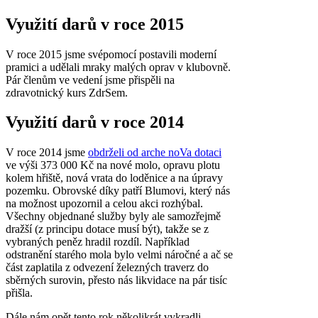
Využití darů v roce 2015
V roce 2015 jsme svépomocí postavili moderní
pramici a udělali mraky malých oprav v klubovně.
Pár členům ve vedení jsme přispěli na
zdravotnický kurs ZdrSem.
Využití darů v roce 2014
V roce 2014 jsme
obdrželi od arche noVa dotaci
ve výši 373 000 Kč na nové molo, opravu plotu
kolem hřiště, nová vrata do loděnice a na úpravy
pozemku. Obrovské díky patří Blumovi, který nás
na možnost upozornil a celou akci rozhýbal.
Všechny objednané služby byly ale samozřejmě
dražší (z principu dotace musí být), takže se z
vybraných peněz hradil rozdíl. Například
odstranění starého mola bylo velmi náročné a ač se
část zaplatila z odvezení železných traverz do
sběrných surovin, přesto nás likvidace na pár tisíc
přišla.
Dále nám opět tento rok několikrát vykradli