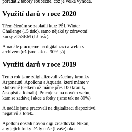
pořádat 2 tábory souběžně, což je velká výhoda.
Využití darů v roce 2020
Třem členům se zaplatili kurz PŠL Winter
Challenge (15 tisíc), samo nějaké ty zdravotní
kurzy zDrSEM (13 tisíc).
A nadále pracujeme na digitalizaci a webu s
archívem (už jsme tak na 90% ;-)).
Využití darů v roce 2019
Tento rok jsme zdigitalizovali všechny kroniky
Argonautů, Apollonu a Aquaria, které máme v
klubovně (celkem už máme přes 100 kronik,
časopisů a fotoalb). Pracuje se na novém webu,
kam se zadávají akce a fotky (jsme tak na 80%).
A nadále jsme pracovali na digitalizaci diapozitivů,
negativů a fotek...
Apolloni dostali novou digi-zrcadlovku Nikon,
aby jejich fotky těšily naše (i vaše) oko.