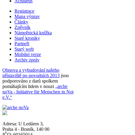
Achilleus
Registrace
Mapa výprav
Články
Zpěvník
Námořnická knížka
Staré kroniky
Partneři
Starý web
Mobilní verze
Archiv zpráv
Obnova a vybudování našeho
přístaviště po povodních 2013
jsou
podporováno z darů spolkem
pomáhajícím lidem v nouzi
„arche
noVa - Initiative für Menschen in Not
e.V.“
Adresa:
U Ledáren 3
,
Praha 4 - Braník
,
140 00
IČO: 60165014