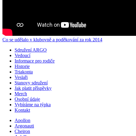
Co se udělalo v klubovně a poděkování za rok 2014
Sdružení ARGO
Vedoucí
Informace pro rodiče
Historie
Triakonta
Veslaři
Stanovy sdružení
Jak platit příspěvky
Merch
Osobní údaje
Vybíráme na týpka
Kontakt
Apollon
Argonauti
Cheiron