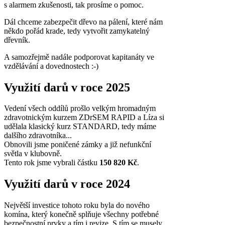
s alarmem zkušenosti, tak prosíme o pomoc.
Dál chceme zabezpečit dřevo na pálení, které nám
někdo pořád krade, tedy vytvořit zamykatelný
dřevník.
A samozřejmě nadále podporovat kapitanáty ve
vzdělávání a dovednostech :-)
Využití darů v roce 2025
Vedení všech oddílů prošlo velkým hromadným
zdravotnickým kurzem ZDrSEM RAPID a Líza si
udělala klasický kurz STANDARD, tedy máme
dalšího zdravotníka...
Obnovili jsme poničené zámky a již nefunkční
světla v klubovně.
Tento rok jsme vybrali částku
150 820 Kč
.
Využití darů v roce 2024
Největší investice tohoto roku byla do nového
komína, který konečně splňuje všechny potřebné
bezpečnostní prvky a tím i revize. S tím se musely