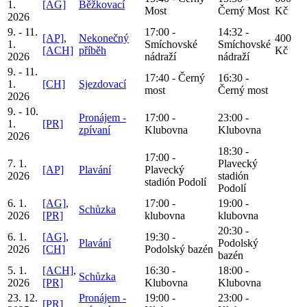
1.
[AG]
Běžkovací
Most
Černý Most
Kč
2026
9. - 11.
17:00 -
14:32 -
[AP]
,
Nekonečný
400
1.
Smíchovské
Smíchovské
[ACH]
příběh
Kč
2026
nádraží
nádraží
9. - 11.
17:40 - Černý
16:30 -
1.
[CH]
Sjezdovací
most
Černý most
2026
9. - 10.
Pronájem -
17:00 -
23:00 -
1.
[PR]
zpívaní
Klubovna
Klubovna
2026
18:30 -
17:00 -
7. 1.
Plavecký
[AP]
Plavání
Plavecký
2026
stadión
stadión Podolí
Podolí
6. 1.
[AG]
,
17:00 -
19:00 -
Schůzka
2026
[PR]
klubovna
klubovna
20:30 -
6. 1.
[AG]
,
19:30 -
Plavání
Podolský
2026
[CH]
Podolský bazén
bazén
5. 1.
[ACH]
,
16:30 -
18:00 -
Schůzka
2026
[PR]
Klubovna
Klubovna
23. 12.
Pronájem -
19:00 -
23:00 -
[PR]