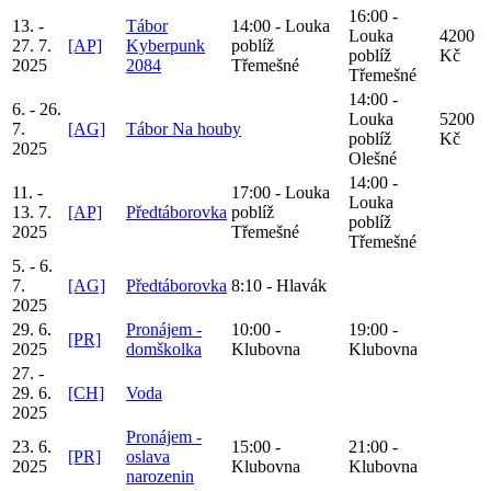
16:00 -
13. -
Tábor
14:00 - Louka
Louka
4200
27. 7.
[AP]
Kyberpunk
poblíž
poblíž
Kč
2025
2084
Třemešné
Třemešné
14:00 -
6. - 26.
Louka
5200
7.
[AG]
Tábor Na houby
poblíž
Kč
2025
Olešné
14:00 -
11. -
17:00 - Louka
Louka
13. 7.
[AP]
Předtáborovka
poblíž
poblíž
2025
Třemešné
Třemešné
5. - 6.
7.
[AG]
Předtáborovka
8:10 - Hlavák
2025
29. 6.
Pronájem -
10:00 -
19:00 -
[PR]
2025
domškolka
Klubovna
Klubovna
27. -
29. 6.
[CH]
Voda
2025
Pronájem -
23. 6.
15:00 -
21:00 -
[PR]
oslava
2025
Klubovna
Klubovna
narozenin