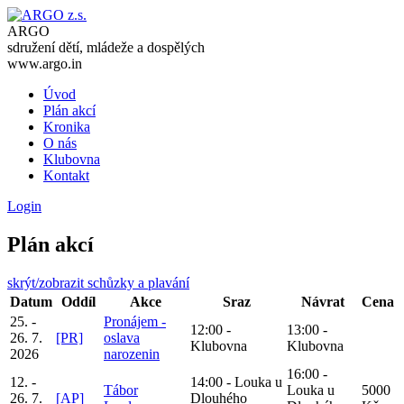
ARGO
sdružení dětí, mládeže a dospělých
www.argo.in
Úvod
Plán akcí
Kronika
O nás
Klubovna
Kontakt
Login
Plán akcí
skrýt/zobrazit schůzky a plavání
Datum
Oddíl
Akce
Sraz
Návrat
Cena
25. -
Pronájem -
12:00 -
13:00 -
26. 7.
[PR]
oslava
Klubovna
Klubovna
2026
narozenin
16:00 -
12. -
14:00 - Louka u
Tábor
Louka u
5000
26. 7.
[AP]
Dlouhého