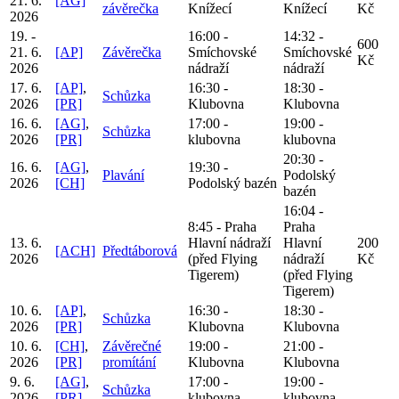
21. 6.
[AG]
závěrečka
Knížecí
Knížecí
Kč
2026
19. -
16:00 -
14:32 -
600
21. 6.
[AP]
Závěrečka
Smíchovské
Smíchovské
Kč
2026
nádraží
nádraží
17. 6.
[AP]
,
16:30 -
18:30 -
Schůzka
2026
[PR]
Klubovna
Klubovna
16. 6.
[AG]
,
17:00 -
19:00 -
Schůzka
2026
[PR]
klubovna
klubovna
20:30 -
16. 6.
[AG]
,
19:30 -
Plavání
Podolský
2026
[CH]
Podolský bazén
bazén
16:04 -
8:45 - Praha
Praha
13. 6.
Hlavní nádraží
Hlavní
200
[ACH]
Předtáborová
2026
(před Flying
nádraží
Kč
Tigerem)
(před Flying
Tigerem)
10. 6.
[AP]
,
16:30 -
18:30 -
Schůzka
2026
[PR]
Klubovna
Klubovna
10. 6.
[CH]
,
Závěrečné
19:00 -
21:00 -
2026
[PR]
promítání
Klubovna
Klubovna
9. 6.
[AG]
,
17:00 -
19:00 -
Schůzka
2026
[PR]
klubovna
klubovna