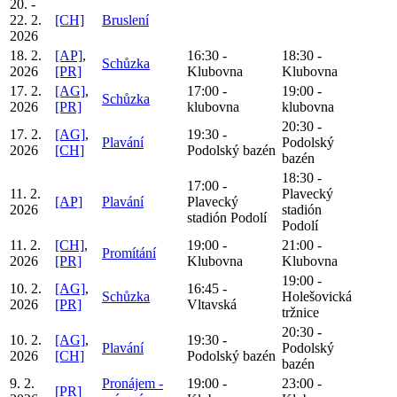
20. -
22. 2.
[CH]
Bruslení
2026
18. 2.
[AP]
,
16:30 -
18:30 -
Schůzka
2026
[PR]
Klubovna
Klubovna
17. 2.
[AG]
,
17:00 -
19:00 -
Schůzka
2026
[PR]
klubovna
klubovna
20:30 -
17. 2.
[AG]
,
19:30 -
Plavání
Podolský
2026
[CH]
Podolský bazén
bazén
18:30 -
17:00 -
11. 2.
Plavecký
[AP]
Plavání
Plavecký
2026
stadión
stadión Podolí
Podolí
11. 2.
[CH]
,
19:00 -
21:00 -
Promítání
2026
[PR]
Klubovna
Klubovna
19:00 -
10. 2.
[AG]
,
16:45 -
Schůzka
Holešovická
2026
[PR]
Vltavská
tržnice
20:30 -
10. 2.
[AG]
,
19:30 -
Plavání
Podolský
2026
[CH]
Podolský bazén
bazén
9. 2.
Pronájem -
19:00 -
23:00 -
[PR]