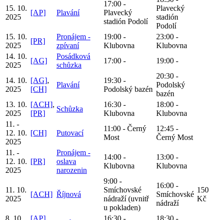
17:00 -
15. 10.
Plavecký
[AP]
Plavání
Plavecký
2025
stadión
stadión Podolí
Podolí
15. 10.
Pronájem -
19:00 -
23:00 -
[PR]
2025
zpívaní
Klubovna
Klubovna
14. 10.
Posádková
[AG]
17:00 -
19:00 -
2025
schůzka
20:30 -
14. 10.
[AG]
,
19:30 -
Plavání
Podolský
2025
[CH]
Podolský bazén
bazén
13. 10.
[ACH]
,
16:30 -
18:00 -
Schůzka
2025
[PR]
Klubovna
Klubovna
11. -
11:00 - Černý
12:45 -
12. 10.
[CH]
Putovací
Most
Černý Most
2025
11. -
Pronájem -
14:00 -
13:00 -
12. 10.
[PR]
oslava
Klubovna
Klubovna
2025
narozenin
9:00 -
16:00 -
11. 10.
Smíchovské
150
[ACH]
Říjnová
Smíchovské
2025
nádraží (uvnitř
Kč
nádraží
u pokladen)
8. 10.
[AP]
,
16:30 -
18:30 -