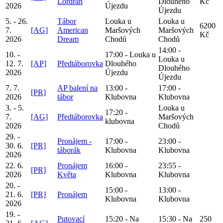
Lordran
Dlouhého
Kč
2026
Újezdu
Újezdu
5. - 26.
Tábor
Louka u
Louka u
6200
7.
[AG]
American
Maršových
Maršových
Kč
2026
Dream
Chodů
Chodů
14:00 -
10. -
17:00 - Louka u
Louka u
12. 7.
[AP]
Předtáborovka
Dlouhého
Dlouhého
2026
Újezdu
Újezdu
7. 7.
AP balení na
13:00 -
17:00 -
[PR]
2026
tábor
Klubovna
Klubovna
3. - 5.
Louka u
17:20 -
7.
[AG]
Předtáborovka
Maršových
klubovna
2026
Chodů
29. -
Pronájem -
17:00 -
23:00 -
30. 6.
[PR]
táborák
Klubovna
Klubovna
2026
22. 6.
Pronájem
16:00 -
23:55 -
[PR]
2026
Květa
Klubovna
Klubovna
20. -
15:00 -
13:00 -
21. 6.
[PR]
Pronájem
Klubovna
Klubovna
2026
19. -
Putovací
15:20 - Na
15:30 - Na
250