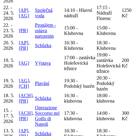
2026
22. -
17:15 -
[AP]
,
Společná
14:10 - Hlavní
1250
24. 5.
Nádraží
[AG]
voda
nádraží
Kč
2026
Florenc
22. -
Pronájem -
15:00 -
15:00 -
23. 5.
[PR]
oslava
Klubovna
Klubovna
2026
narozenin
20. 5.
[AP]
,
16:30 -
18:30 -
Schůzka
2026
[PR]
Klubovna
Klubovna
19:00 -
17:00 - zastávka
19. 5.
zastávka
200
[AG]
Výstava
Holešovická
2026
Holešovická
Kč
tržnice
tržnice
20:30 -
19. 5.
[AG]
,
19:30 -
Plavání
Podolský
2026
[CH]
Podolský bazén
bazén
18. 5.
[ACH]
,
16:30 -
18:00 -
Schůzka
2026
[PR]
klubovna
klubovna
Operazione
15. -
[ACH]
,
Soccorso nel
17:30 -
14:00 -
300
17. 5.
[PR]
Golfo di
klubovna
klubovna
Kč
2026
Napoli
13. 5.
[AP]
,
16:30 -
18:30 -
Schůzka