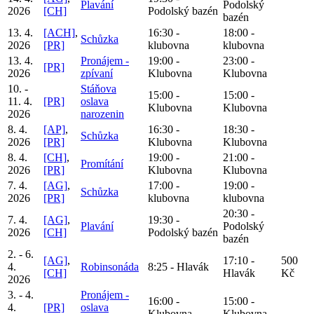
Plavání
Podolský
2026
[CH]
Podolský bazén
bazén
13. 4.
[ACH]
,
16:30 -
18:00 -
Schůzka
2026
[PR]
klubovna
klubovna
13. 4.
Pronájem -
19:00 -
23:00 -
[PR]
2026
zpívaní
Klubovna
Klubovna
10. -
Stáňova
15:00 -
15:00 -
11. 4.
[PR]
oslava
Klubovna
Klubovna
2026
narozenin
8. 4.
[AP]
,
16:30 -
18:30 -
Schůzka
2026
[PR]
Klubovna
Klubovna
8. 4.
[CH]
,
19:00 -
21:00 -
Promítání
2026
[PR]
Klubovna
Klubovna
7. 4.
[AG]
,
17:00 -
19:00 -
Schůzka
2026
[PR]
klubovna
klubovna
20:30 -
7. 4.
[AG]
,
19:30 -
Plavání
Podolský
2026
[CH]
Podolský bazén
bazén
2. - 6.
[AG]
,
17:10 -
500
4.
Robinsonáda
8:25 - Hlavák
[CH]
Hlavák
Kč
2026
3. - 4.
Pronájem -
16:00 -
15:00 -
4.
[PR]
oslava
Klubovna
Klubovna