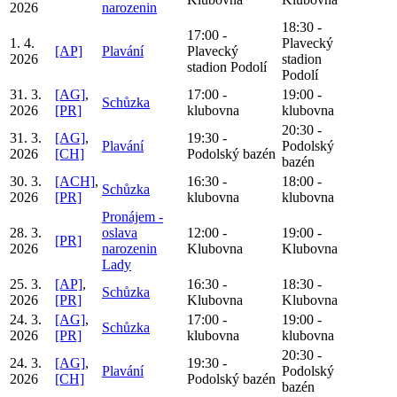
2026
narozenin
18:30 -
17:00 -
1. 4.
Plavecký
[AP]
Plavání
Plavecký
2026
stadion
stadion Podolí
Podolí
31. 3.
[AG]
,
17:00 -
19:00 -
Schůzka
2026
[PR]
klubovna
klubovna
20:30 -
31. 3.
[AG]
,
19:30 -
Plavání
Podolský
2026
[CH]
Podolský bazén
bazén
30. 3.
[ACH]
,
16:30 -
18:00 -
Schůzka
2026
[PR]
klubovna
klubovna
Pronájem -
28. 3.
oslava
12:00 -
19:00 -
[PR]
2026
narozenin
Klubovna
Klubovna
Lady
25. 3.
[AP]
,
16:30 -
18:30 -
Schůzka
2026
[PR]
Klubovna
Klubovna
24. 3.
[AG]
,
17:00 -
19:00 -
Schůzka
2026
[PR]
klubovna
klubovna
20:30 -
24. 3.
[AG]
,
19:30 -
Plavání
Podolský
2026
[CH]
Podolský bazén
bazén