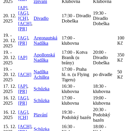
2025
zpívaní
Klubovna
Klubovna
[AP]
,
[AG]
,
19:30 -
20. 12.
17:30 - Divadlo
[CH]
,
Divadlo
Divadlo
2025
Dobeška
[ACH]
,
Dobeška
[PR]
19. -
[AG]
,
Argonautská
17:00 -
100
20. 12.
[PR]
Nadílka
klubovna
Kč
2025
19. -
17:00 - Kotva
20:00 -
Apollonská
350
20. 12.
[AP]
Braník (u
Divadlo
Nadílka
Kč
2025
brány)
Dobeška
19. -
17:00 - Praha
Nadílka
50
20. 12.
[ACH]
hl. n. (u Flying
po divadle
Achillea
Kč
2025
Tigeru)
17. 12.
[AP]
,
16:30 -
18:30 -
Schůzka
2025
[PR]
klubovna
klubovna
16. 12.
[AG]
,
17:00 -
19:00 -
Schůzka
2025
[PR]
klubovna
klubovna
20:30 -
16. 12.
[AG]
,
19:30 -
Plavání
Podolský
2025
[CH]
Podolský bazén
bazén
15. 12.
[ACH]
,
16:30 -
18:00 -
Schůzka