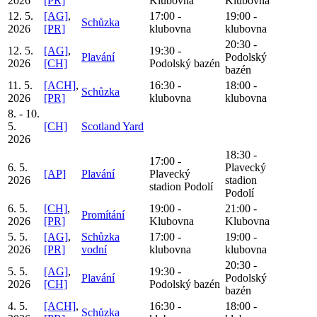
2026
[PR]
Klubovna
Klubovna
12. 5.
[AG]
,
17:00 -
19:00 -
Schůzka
2026
[PR]
klubovna
klubovna
20:30 -
12. 5.
[AG]
,
19:30 -
Plavání
Podolský
2026
[CH]
Podolský bazén
bazén
11. 5.
[ACH]
,
16:30 -
18:00 -
Schůzka
2026
[PR]
klubovna
klubovna
8. - 10.
5.
[CH]
Scotland Yard
2026
18:30 -
17:00 -
6. 5.
Plavecký
[AP]
Plavání
Plavecký
2026
stadion
stadion Podolí
Podolí
6. 5.
[CH]
,
19:00 -
21:00 -
Promítání
2026
[PR]
Klubovna
Klubovna
5. 5.
[AG]
,
Schůzka
17:00 -
19:00 -
2026
[PR]
vodní
klubovna
klubovna
20:30 -
5. 5.
[AG]
,
19:30 -
Plavání
Podolský
2026
[CH]
Podolský bazén
bazén
4. 5.
[ACH]
,
16:30 -
18:00 -
Schůzka