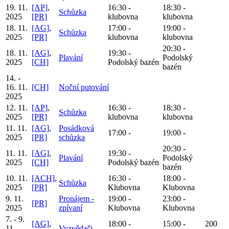
19. 11.
[AP]
,
16:30 -
18:30 -
Schůzka
2025
[PR]
klubovna
klubovna
18. 11.
[AG]
,
17:00 -
19:00 -
Schůzka
2025
[PR]
klubovna
klubovna
20:30 -
18. 11.
[AG]
,
19:30 -
Plavání
Podolský
2025
[CH]
Podolský bazén
bazén
14. -
16. 11.
[CH]
Noční putování
2025
12. 11.
[AP]
,
16:30 -
18:30 -
Schůzka
2025
[PR]
klubovna
klubovna
11. 11.
[AG]
,
Posádková
17:00 -
19:00 -
2025
[PR]
schůzka
20:30 -
11. 11.
[AG]
,
19:30 -
Plavání
Podolský
2025
[CH]
Podolský bazén
bazén
10. 11.
[ACH]
,
16:30 -
18:00 -
Schůzka
2025
[PR]
Klubovna
Klubovna
9. 11.
Pronájem -
19:00 -
23:00 -
[PR]
2025
zpívaní
Klubovna
Klubovna
7. - 9.
[AG]
,
18:00 -
15:00 -
200
11.
Vyzvědači