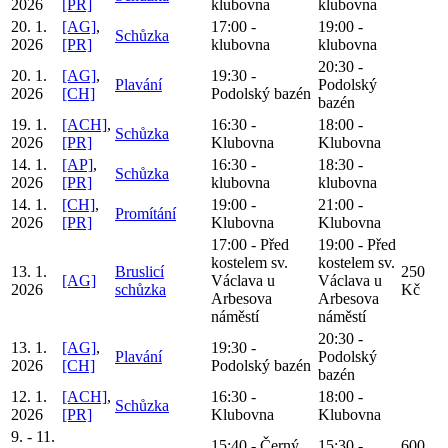
2026
[PR]
klubovna
klubovna
20. 1.
[AG]
,
17:00 -
19:00 -
Schůzka
2026
[PR]
klubovna
klubovna
20:30 -
20. 1.
[AG]
,
19:30 -
Plavání
Podolský
2026
[CH]
Podolský bazén
bazén
19. 1.
[ACH]
,
16:30 -
18:00 -
Schůzka
2026
[PR]
Klubovna
Klubovna
14. 1.
[AP]
,
16:30 -
18:30 -
Schůzka
2026
[PR]
klubovna
klubovna
14. 1.
[CH]
,
19:00 -
21:00 -
Promítání
2026
[PR]
Klubovna
Klubovna
17:00 - Před
19:00 - Před
kostelem sv.
kostelem sv.
13. 1.
Bruslicí
250
[AG]
Václava u
Václava u
2026
schůzka
Kč
Arbesova
Arbesova
náměstí
náměstí
20:30 -
13. 1.
[AG]
,
19:30 -
Plavání
Podolský
2026
[CH]
Podolský bazén
bazén
12. 1.
[ACH]
,
16:30 -
18:00 -
Schůzka
2026
[PR]
Klubovna
Klubovna
9. - 11.
15:40 - Černý
15:30 -
600