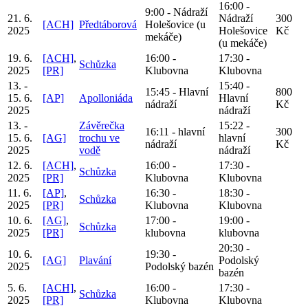
16:00 -
9:00 - Nádraží
21. 6.
Nádraží
300
[ACH]
Předtáborová
Holešovice (u
2025
Holešovice
Kč
mekáče)
(u mekáče)
19. 6.
[ACH]
,
16:00 -
17:30 -
Schůzka
2025
[PR]
Klubovna
Klubovna
13. -
15:40 -
15:45 - Hlavní
800
15. 6.
[AP]
Apolloniáda
Hlavní
nádraží
Kč
2025
nádraží
13. -
Závěrečka
15:22 -
16:11 - hlavní
300
15. 6.
[AG]
trochu ve
hlavní
nádraží
Kč
2025
vodě
nádraží
12. 6.
[ACH]
,
16:00 -
17:30 -
Schůzka
2025
[PR]
Klubovna
Klubovna
11. 6.
[AP]
,
16:30 -
18:30 -
Schůzka
2025
[PR]
Klubovna
Klubovna
10. 6.
[AG]
,
17:00 -
19:00 -
Schůzka
2025
[PR]
klubovna
klubovna
20:30 -
10. 6.
19:30 -
[AG]
Plavání
Podolský
2025
Podolský bazén
bazén
5. 6.
[ACH]
,
16:00 -
17:30 -
Schůzka
2025
[PR]
Klubovna
Klubovna