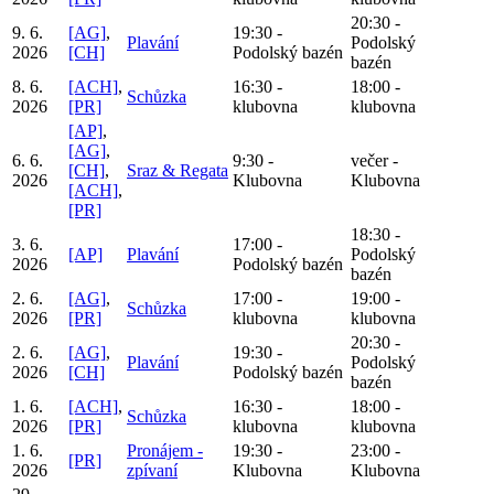
20:30 -
9. 6.
[AG]
,
19:30 -
Plavání
Podolský
2026
[CH]
Podolský bazén
bazén
8. 6.
[ACH]
,
16:30 -
18:00 -
Schůzka
2026
[PR]
klubovna
klubovna
[AP]
,
[AG]
,
6. 6.
9:30 -
večer -
[CH]
,
Sraz & Regata
2026
Klubovna
Klubovna
[ACH]
,
[PR]
18:30 -
3. 6.
17:00 -
[AP]
Plavání
Podolský
2026
Podolský bazén
bazén
2. 6.
[AG]
,
17:00 -
19:00 -
Schůzka
2026
[PR]
klubovna
klubovna
20:30 -
2. 6.
[AG]
,
19:30 -
Plavání
Podolský
2026
[CH]
Podolský bazén
bazén
1. 6.
[ACH]
,
16:30 -
18:00 -
Schůzka
2026
[PR]
klubovna
klubovna
1. 6.
Pronájem -
19:30 -
23:00 -
[PR]
2026
zpívaní
Klubovna
Klubovna