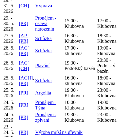
29. -
31. 5.
[CH]
Výprava
2026
29. -
Pronájem -
15:00 -
17:00 -
30. 5.
[PR]
oslava
Klubovna
Klubovna
2026
narozenin
27. 5.
[AP]
,
16:30 -
18:30 -
Schůzka
2026
[PR]
Klubovna
Klubovna
26. 5.
[AG]
,
17:00 -
19:00 -
Schůzka
2026
[PR]
klubovna
klubovna
20:30 -
26. 5.
[AG]
,
19:30 -
Plavání
Podolský
2026
[CH]
Podolský bazén
bazén
25. 5.
[ACH]
,
16:30 -
18:00 -
Schůzka
2026
[PR]
klubovna
klubovna
25. 5.
19:00 -
23:00 -
[PR]
Argolita
2026
Klubovna
Klubovna
24. 5.
Pronájem -
10:00 -
19:00 -
[PR]
2026
Týna
Klubovna
Klubovna
24. 5.
Pronájem -
19:30 -
23:00 -
[PR]
2026
zpívaní
Klubovna
Klubovna
23. -
24. 5.
[PR]
Výroba mříží na dřevník