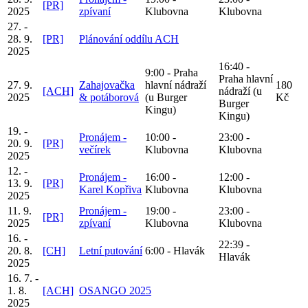
[PR]
2025
zpívaní
Klubovna
Klubovna
27. -
28. 9.
[PR]
Plánování oddílu ACH
2025
16:40 -
9:00 - Praha
Praha hlavní
27. 9.
Zahajovačka
hlavní nádraží
180
[ACH]
nádraží (u
2025
& potáborová
(u Burger
Kč
Burger
Kingu)
Kingu)
19. -
Pronájem -
10:00 -
23:00 -
20. 9.
[PR]
večírek
Klubovna
Klubovna
2025
12. -
Pronájem -
16:00 -
12:00 -
13. 9.
[PR]
Karel Kopřiva
Klubovna
Klubovna
2025
11. 9.
Pronájem -
19:00 -
23:00 -
[PR]
2025
zpívaní
Klubovna
Klubovna
16. -
22:39 -
20. 8.
[CH]
Letní putování
6:00 - Hlavák
Hlavák
2025
16. 7. -
1. 8.
[ACH]
OSANGO 2025
2025