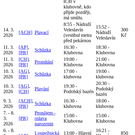
8:30 v
klubovně, kdo
přijde později,
má smůlu.
8:55 - Nádraží
15:52 -
14. 3.
Veleslavín
300
[ACH]
Plavací
Nádraží
2026
(vestibul metra
Kč
Veleslavín
před pekárnou
11. 3.
[AP]
,
16:30 -
18:30 -
Schůzka
2026
[PR]
Klubovna
Klubovna
11. 3.
[CH]
,
19:00 -
21:00 -
Promítání
2026
[PR]
Klubovna
Klubovna
10. 3.
[AG]
,
17:00 -
19:00 -
Schůzka
2026
[PR]
klubovna
klubovna
20:30 -
10. 3.
[AG]
,
19:30 -
Plavání
Podolský
2026
[CH]
Podolský bazén
bazén
9. 3.
[ACH]
,
16:30 -
18:00 -
Schůzka
2026
[PR]
klubovna
klubovna
7. - 8.
Pronájem -
15:00 -
15:00 -
3.
[PR]
oslava
Klubovna
Klubovna
2026
narozenin
6. - 8.
16:21 -
Loupežnická
13:00 - Hlavní
850