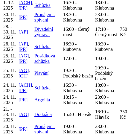
1. 12.
[ACH]
,
16:30 -
18:00 -
Schůzka
2025
[PR]
Klubovna
Klubovna
30. 11.
Pronájem -
18:30 -
23:00 -
[PR]
2025
zpívaní
Klubovna
Klubovna
28. -
Divadelní
16:00 - Černý
17:10 -
750
30. 11.
[AP]
výprava
most
Černý most
Kč
2025
26. 11.
[AP]
,
16:30 -
18:30 -
Schůzka
2025
[PR]
klubovna
klubovna
25. 11.
[AG]
,
Posádková
17:00 -
19:00 -
2025
[PR]
schůzka
20:30 -
25. 11.
[AG]
,
19:30 -
Plavání
Podolský
2025
[CH]
Podolský bazén
bazén
24. 11.
[ACH]
,
16:30 -
18:00 -
Schůzka
2025
[PR]
Klubovna
Klubovna
24. 11.
18:15 -
23:00 -
[PR]
Argolita
2025
Klubovna
Klubovna
21. -
16:10 -
350
23. 11.
[AG]
Drakiáda
15:40 - Hlavák
Hlavák
Kč
2025
20. 11.
Pronájem -
19:00 -
23:00 -
[PR]
2025
zpívaní
Klubovna
Klubovna