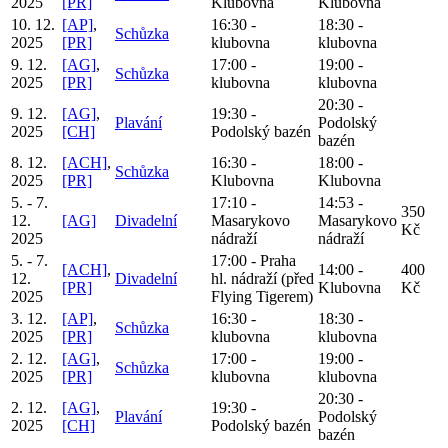
2025
[PR]
Klubovna
Klubovna
10. 12.
[AP]
,
16:30 -
18:30 -
Schůzka
2025
[PR]
klubovna
klubovna
9. 12.
[AG]
,
17:00 -
19:00 -
Schůzka
2025
[PR]
klubovna
klubovna
20:30 -
9. 12.
[AG]
,
19:30 -
Plavání
Podolský
2025
[CH]
Podolský bazén
bazén
8. 12.
[ACH]
,
16:30 -
18:00 -
Schůzka
2025
[PR]
Klubovna
Klubovna
5. - 7.
17:10 -
14:53 -
350
12.
[AG]
Divadelní
Masarykovo
Masarykovo
Kč
2025
nádraží
nádraží
5. - 7.
17:00 - Praha
[ACH]
,
14:00 -
400
12.
Divadelní
hl. nádraží (před
[PR]
Klubovna
Kč
2025
Flying Tigerem)
3. 12.
[AP]
,
16:30 -
18:30 -
Schůzka
2025
[PR]
klubovna
klubovna
2. 12.
[AG]
,
17:00 -
19:00 -
Schůzka
2025
[PR]
klubovna
klubovna
20:30 -
2. 12.
[AG]
,
19:30 -
Plavání
Podolský
2025
[CH]
Podolský bazén
bazén