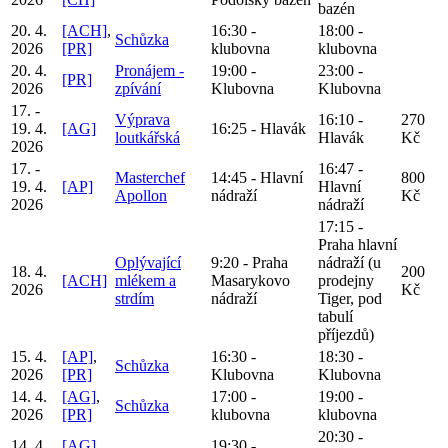
bazén
20. 4.
[ACH]
,
16:30 -
18:00 -
Schůzka
2026
[PR]
klubovna
klubovna
20. 4.
Pronájem -
19:00 -
23:00 -
[PR]
2026
zpívání
Klubovna
Klubovna
17. -
Výprava
16:10 -
270
19. 4.
[AG]
16:25 - Hlavák
loutkářská
Hlavák
Kč
2026
17. -
16:47 -
Masterchef
14:45 - Hlavní
800
19. 4.
[AP]
Hlavní
Apollon
nádraží
Kč
2026
nádraží
17:15 -
Praha hlavní
Oplývající
9:20 - Praha
nádraží (u
18. 4.
200
[ACH]
mlékem a
Masarykovo
prodejny
2026
Kč
strdím
nádraží
Tiger, pod
tabulí
příjezdů)
15. 4.
[AP]
,
16:30 -
18:30 -
Schůzka
2026
[PR]
Klubovna
Klubovna
14. 4.
[AG]
,
17:00 -
19:00 -
Schůzka
2026
[PR]
klubovna
klubovna
20:30 -
14. 4.
[AG]
,
19:30 -