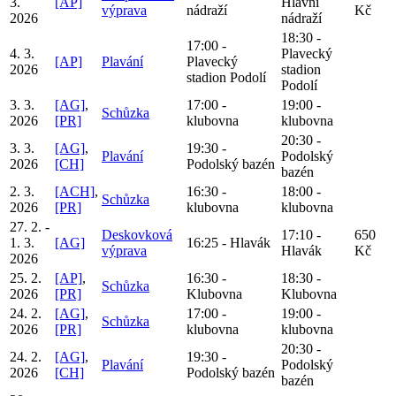
3.
[AP]
Hlavní
výprava
nádraží
Kč
2026
nádraží
18:30 -
17:00 -
4. 3.
Plavecký
[AP]
Plavání
Plavecký
2026
stadion
stadion Podolí
Podolí
3. 3.
[AG]
,
17:00 -
19:00 -
Schůzka
2026
[PR]
klubovna
klubovna
20:30 -
3. 3.
[AG]
,
19:30 -
Plavání
Podolský
2026
[CH]
Podolský bazén
bazén
2. 3.
[ACH]
,
16:30 -
18:00 -
Schůzka
2026
[PR]
klubovna
klubovna
27. 2. -
Deskovková
17:10 -
650
1. 3.
[AG]
16:25 - Hlavák
výprava
Hlavák
Kč
2026
25. 2.
[AP]
,
16:30 -
18:30 -
Schůzka
2026
[PR]
Klubovna
Klubovna
24. 2.
[AG]
,
17:00 -
19:00 -
Schůzka
2026
[PR]
klubovna
klubovna
20:30 -
24. 2.
[AG]
,
19:30 -
Plavání
Podolský
2026
[CH]
Podolský bazén
bazén