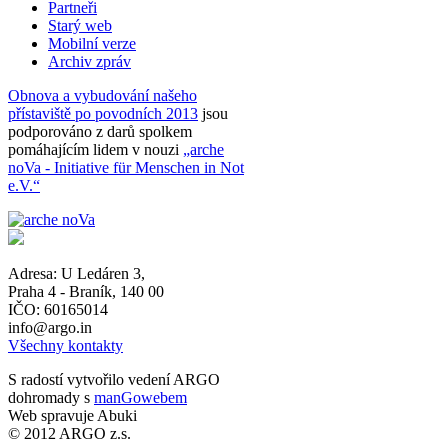
Partneři
Starý web
Mobilní verze
Archiv zpráv
Obnova a vybudování našeho
přístaviště po povodních 2013
jsou
podporováno z darů spolkem
pomáhajícím lidem v nouzi
„arche
noVa - Initiative für Menschen in Not
e.V.“
Adresa:
U Ledáren 3
,
Praha 4 - Braník
,
140 00
IČO: 60165014
info@argo.in
Všechny kontakty
S radostí vytvořilo vedení ARGO
dohromady s
manGowebem
Web spravuje Abuki
© 2012 ARGO z.s.