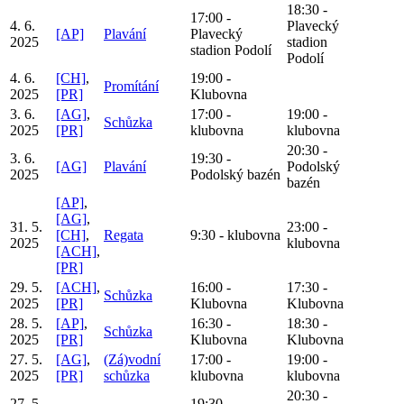
18:30 -
17:00 -
4. 6.
Plavecký
[AP]
Plavání
Plavecký
2025
stadion
stadion Podolí
Podolí
4. 6.
[CH]
,
19:00 -
Promítání
2025
[PR]
Klubovna
3. 6.
[AG]
,
17:00 -
19:00 -
Schůzka
2025
[PR]
klubovna
klubovna
20:30 -
3. 6.
19:30 -
[AG]
Plavání
Podolský
2025
Podolský bazén
bazén
[AP]
,
[AG]
,
31. 5.
23:00 -
[CH]
,
Regata
9:30 - klubovna
2025
klubovna
[ACH]
,
[PR]
29. 5.
[ACH]
,
16:00 -
17:30 -
Schůzka
2025
[PR]
Klubovna
Klubovna
28. 5.
[AP]
,
16:30 -
18:30 -
Schůzka
2025
[PR]
Klubovna
Klubovna
27. 5.
[AG]
,
(Zá)vodní
17:00 -
19:00 -
2025
[PR]
schůzka
klubovna
klubovna
20:30 -
27. 5.
19:30 -