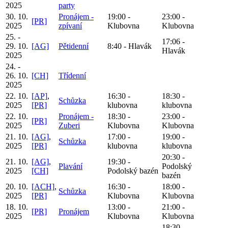
2025
party
30. 10.
Pronájem -
19:00 -
23:00 -
[PR]
2025
zpívaní
Klubovna
Klubovna
25. -
17:06 -
29. 10.
[AG]
Pětidenní
8:40 - Hlavák
Hlavák
2025
24. -
26. 10.
[CH]
Třídenní
2025
22. 10.
[AP]
,
16:30 -
18:30 -
Schůzka
2025
[PR]
klubovna
klubovna
22. 10.
Pronájem -
18:30 -
23:00 -
[PR]
2025
Zuberi
Klubovna
Klubovna
21. 10.
[AG]
,
17:00 -
19:00 -
Schůzka
2025
[PR]
klubovna
klubovna
20:30 -
21. 10.
[AG]
,
19:30 -
Plavání
Podolský
2025
[CH]
Podolský bazén
bazén
20. 10.
[ACH]
,
16:30 -
18:00 -
Schůzka
2025
[PR]
Klubovna
Klubovna
18. 10.
13:00 -
21:00 -
[PR]
Pronájem
2025
Klubovna
Klubovna
18:30 -