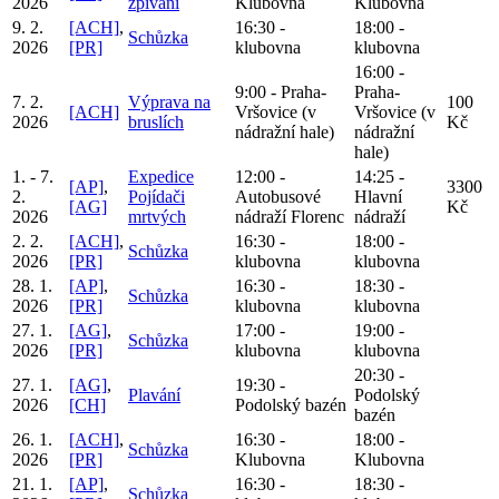
2026
zpívaní
Klubovna
Klubovna
9. 2.
[ACH]
,
16:30 -
18:00 -
Schůzka
2026
[PR]
klubovna
klubovna
16:00 -
9:00 - Praha-
Praha-
7. 2.
Výprava na
100
[ACH]
Vršovice (v
Vršovice (v
2026
bruslích
Kč
nádražní hale)
nádražní
hale)
1. - 7.
Expedice
12:00 -
14:25 -
[AP]
,
3300
2.
Pojídači
Autobusové
Hlavní
[AG]
Kč
2026
mrtvých
nádraží Florenc
nádraží
2. 2.
[ACH]
,
16:30 -
18:00 -
Schůzka
2026
[PR]
klubovna
klubovna
28. 1.
[AP]
,
16:30 -
18:30 -
Schůzka
2026
[PR]
klubovna
klubovna
27. 1.
[AG]
,
17:00 -
19:00 -
Schůzka
2026
[PR]
klubovna
klubovna
20:30 -
27. 1.
[AG]
,
19:30 -
Plavání
Podolský
2026
[CH]
Podolský bazén
bazén
26. 1.
[ACH]
,
16:30 -
18:00 -
Schůzka
2026
[PR]
Klubovna
Klubovna
21. 1.
[AP]
,
16:30 -
18:30 -
Schůzka