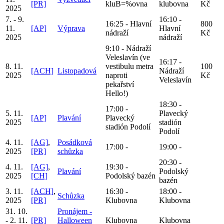
[PR]
kluB=%ovna
klubovna
Kč
2025
7. - 9.
16:10 -
16:25 - Hlavní
800
11.
[AP]
Výprava
Hlavní
nádraží
Kč
2025
nádraží
9:10 - Nádraží
Veleslavín (ve
16:17 -
8. 11.
vestibulu metra
100
[ACH]
Listopadová
Nádraží
2025
naproti
Kč
Veleslavín
pekařství
Hello!)
18:30 -
17:00 -
5. 11.
Plavecký
[AP]
Plavání
Plavecký
2025
stadión
stadión Podolí
Podolí
4. 11.
[AG]
,
Posádková
17:00 -
19:00 -
2025
[PR]
schůzka
20:30 -
4. 11.
[AG]
,
19:30 -
Plavání
Podolský
2025
[CH]
Podolský bazén
bazén
3. 11.
[ACH]
,
16:30 -
18:00 -
Schůzka
2025
[PR]
Klubovna
Klubovna
31. 10.
Pronájem -
- 2. 11.
[PR]
Halloween
Klubovna
Klubovna