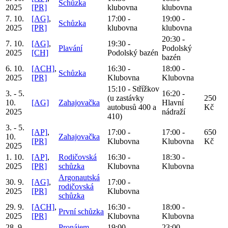
Schůzka
2025
[PR]
klubovna
klubovna
7. 10.
[AG]
,
17:00 -
19:00 -
Schůzka
2025
[PR]
klubovna
klubovna
20:30 -
7. 10.
[AG]
,
19:30 -
Plavání
Podolský
2025
[CH]
Podolský bazén
bazén
6. 10.
[ACH]
,
16:30 -
18:00 -
Schůzka
2025
[PR]
Klubovna
Klubovna
15:10 - Střížkov
3. - 5.
16:20 -
(u zastávky
250
10.
[AG]
Zahajovačka
Hlavní
autobusů 400 a
Kč
2025
nádraží
410)
3. - 5.
[AP]
,
17:00 -
17:00 -
650
10.
Zahajovačka
[PR]
Klubovna
Klubovna
Kč
2025
1. 10.
[AP]
,
Rodičovská
16:30 -
18:30 -
2025
[PR]
schůzka
Klubovna
Klubovna
Argonautská
30. 9.
[AG]
,
17:00 -
rodičovská
2025
[PR]
Klubovna
schůzka
29. 9.
[ACH]
,
16:30 -
18:00 -
První schůzka
2025
[PR]
Klubovna
Klubovna
28. 9.
Pronájem -
19:00 -
23:00 -