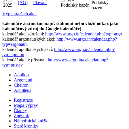
[AG]
Plavání
Podolský
2025
Podolský bazén
bazén
Výpis starších akcí
kalendáře .ics(možno např. stáhnout nebo vložit odkaz jako
kalendářový zdroj do Google kalendáře)
kalendář akcí sdružení:
http://www.argo.in/calendar.php?typ=argo
kalendář argonautských akcí:
http://www.argo.in/calendar.php?
typ=argonauti
kalendář apollonských akcí:
http://www.argo.in/calendar.php?
typ=apollon
kalendář akcí v přístavu:
http://www.argo.in/calendar.php?
typ=pristav
Apollon
Argonauti
Cheiron
Achilleus
Registrace
Mapa výprav
Články
Zpěvník
Námořnická knížka
Staré kroniky