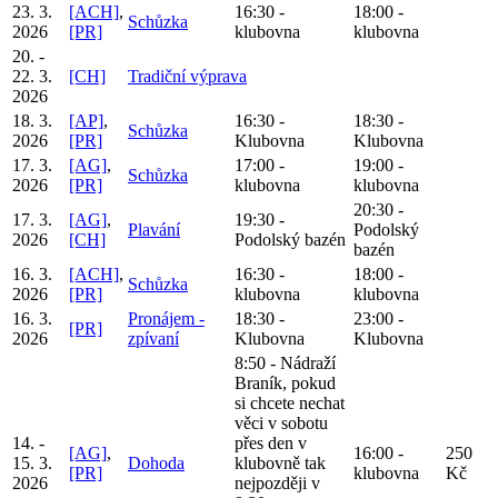
23. 3.
[ACH]
,
16:30 -
18:00 -
Schůzka
2026
[PR]
klubovna
klubovna
20. -
22. 3.
[CH]
Tradiční výprava
2026
18. 3.
[AP]
,
16:30 -
18:30 -
Schůzka
2026
[PR]
Klubovna
Klubovna
17. 3.
[AG]
,
17:00 -
19:00 -
Schůzka
2026
[PR]
klubovna
klubovna
20:30 -
17. 3.
[AG]
,
19:30 -
Plavání
Podolský
2026
[CH]
Podolský bazén
bazén
16. 3.
[ACH]
,
16:30 -
18:00 -
Schůzka
2026
[PR]
klubovna
klubovna
16. 3.
Pronájem -
18:30 -
23:00 -
[PR]
2026
zpívaní
Klubovna
Klubovna
8:50 - Nádraží
Braník, pokud
si chcete nechat
věci v sobotu
14. -
přes den v
[AG]
,
16:00 -
250
15. 3.
Dohoda
klubovně tak
[PR]
klubovna
Kč
2026
nejpozději v