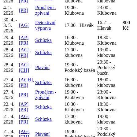
2026
[PR]
klubovna
klubovna
4. 5.
Pronájem -
19:00 -
23:00 -
[PR]
2026
zpívaní
Klubovna
Klubovna
30. 4. -
Detektivní
16:21 -
800
3. 5.
[AG]
17:00 - Hlavák
výprava
Hlavák
Kč
2026
29. 4.
[AP]
,
16:30 -
18:30 -
Schůzka
2026
[PR]
Klubovna
Klubovna
28. 4.
[AG]
,
17:00 -
19:00 -
Schůzka
2026
[PR]
klubovna
klubovna
20:30 -
28. 4.
[AG]
,
19:30 -
Plavání
Podolský
2026
[CH]
Podolský bazén
bazén
27. 4.
[ACH]
,
16:30 -
18:00 -
Schůzka
2026
[PR]
klubovna
klubovna
27. 4.
Pronájem -
19:00 -
23:00 -
[PR]
2026
zpívání
Klubovna
Klubovna
22. 4.
[AP]
,
16:30 -
18:30 -
Schůzka
2026
[PR]
Klubovna
Klubovna
21. 4.
[AG]
,
17:00 -
19:00 -
Schůzka
2026
[PR]
klubovna
klubovna
20:30 -
21. 4.
[AG]
,
19:30 -
Plavání
Podolský
2026
[CH]
Podolský bazén